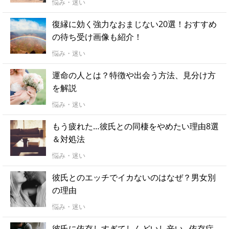
悩み・迷い
復縁に効く強力なおまじない20選！おすすめ
の待ち受け画像も紹介！
悩み・迷い
運命の人とは？特徴や出会う方法、見分け方
を解説
悩み・迷い
もう疲れた…彼氏との同棲をやめたい理由8選
＆対処法
悩み・迷い
彼氏とのエッチでイカないのはなぜ？男女別
の理由
悩み・迷い
彼氏に依存しすぎてしんどいし辛い...依存症