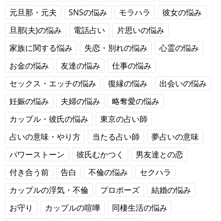
元旦那・元夫
SNSの悩み
モラハラ
彼女の悩み
旦那(夫)の悩み
電話占い
片思いの悩み
家族に関する悩み
失恋・別れの悩み
心霊の悩み
お金の悩み
友達の悩み
仕事の悩み
セックス・エッチの悩み
復縁の悩み
出会いの悩み
妊娠の悩み
夫婦の悩み
略奪愛の悩み
カップル・彼氏の悩み
東京の占い師
占いの意味・やり方
当たる占い師
夢占いの意味
パワーストーン
彼氏むかつく
男友達との恋
付き合う前
告白
不倫の悩み
セクハラ
カップルの浮気・不倫
プロポーズ
結婚の悩み
お守り
カップルの喧嘩
同棲生活の悩み