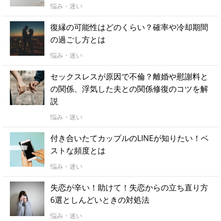
悩み・迷い
復縁の可能性はどのくらい？確率や冷却期間
の過ごし方とは
悩み・迷い
セックスレスが原因で不倫？離婚や慰謝料と
の関係、浮気した夫との関係修復のコツを解
説
悩み・迷い
付き合いたてカップルのLINEが知りたい！ベ
ストな頻度とは
悩み・迷い
失恋が辛い！助けて！失恋からの立ち直り方
6選としんどいときの対処法
悩み・迷い