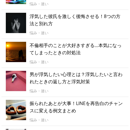
悩み・迷い
浮気した彼氏を激しく後悔させる！8つの方
法と別れ方
悩み・迷い
不倫相手のことが大好きすぎる…本気になっ
てしまったときの対処法
悩み・迷い
男が浮気したい心理とは？浮気したいと言わ
れたときの返し方と浮気対策
悩み・迷い
振られたあとが大事！LINEを再告白のチャン
スに変える例文まとめ
悩み・迷い