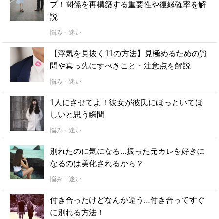
プ！関係を再構築する重要性や復縁確率を解
説
悩み・迷い
【浮気を見抜く11の方法】見極めるための質
問や真っ先にすべきこと・注意点を解説
悩み・迷い
1人にさせてよ！彼女が彼氏にほっといてほ
しいと思う瞬間
悩み・迷い
別れたのに気になる…振った元カレを好きに
なるのは美化されるから？
悩み・迷い
付き合ったけどなんか違う…付き合ってすぐ
に別れる方法！