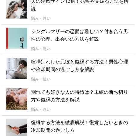
夫の浮気サイン13選！兆候や見破る方法を解
説
悩み・迷い
シングルマザーの恋愛は難しい？付き合う男
性の心理、出会いの方法を解説
悩み・迷い
喧嘩別れした元彼と復縁する方法！男性心理
や冷却期間の過ごし方を解説
悩み・迷い
別れても好きな人の特徴は？未練の断ち切り
方や復縁の方法を解説
悩み・迷い
復縁する方法を徹底解説！復縁したいときの
冷却期間の過ごし方