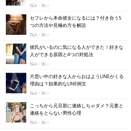
悩み・迷い
セフレから本命彼女になるには？付き合う5
つの方法や見極め方を解説
悩み・迷い
彼氏がいるのに気になる人ができた！好きな
人ができる原因と4つの対処法
悩み・迷い
片思い中の好きな人からおはようLINEがくる
理由は？効果的なLINE例文
悩み・迷い
こっちから元旦那に連絡しちゃダメ？元妻と
連絡をとらない男性心理
悩み・迷い