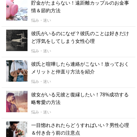
貯金がたまらない！遠距離カップルのお金事
情＆節約方法
悩み・迷い
彼氏がいるのになぜ？彼氏のことは好きだけ
ど浮気をしてしまう女性心理
悩み・迷い
彼氏と喧嘩したら連絡がこない！放っておく
メリットと仲直り方法を紹介
悩み・迷い
彼女がいる元彼と復縁したい！78%成功する
略奪愛の方法
悩み・迷い
一目惚れされたらどうすればいい？男性心理
＆付き合う前の注意点