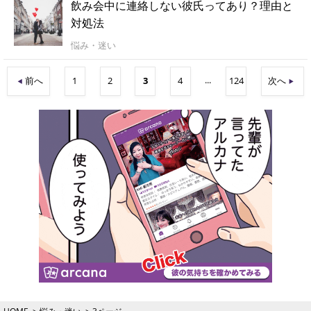
飲み会中に連絡しない彼氏ってあり？理由と
対処法
悩み・迷い
...
前へ
1
2
3
4
124
次へ