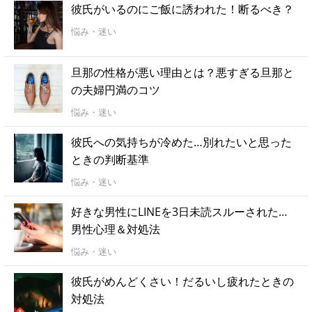
彼氏がいるのにご飯に誘われた！断るべき？
悩み・迷い
旦那の性格が悪い理由とは？悪すぎる旦那と
の夫婦円満のコツ
悩み・迷い
彼氏への気持ちが冷めた…別れたいと思った
ときの判断基準
悩み・迷い
好きな男性にLINEを3日未読スルーされた…
男性心理＆対処法
悩み・迷い
彼氏がめんどくさい！だるいし疲れたときの
対処法