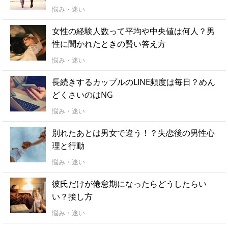
悩み・迷い
女性の経験人数って平均や中央値は何人？男
性に聞かれたときの賢い答え方
悩み・迷い
長続きするカップルのLINE頻度は毎日？めん
どくさいのはNG
悩み・迷い
別れたあとは男女で違う！？失恋後の男性心
理と行動
悩み・迷い
彼氏だけが倦怠期になったらどうしたらい
い？接し方
悩み・迷い