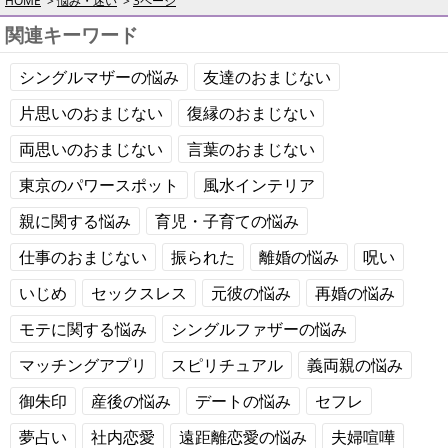
HOME
悩み・迷い
3ページ
関連キーワード
シングルマザーの悩み
友達のおまじない
片思いのおまじない
復縁のおまじない
両思いのおまじない
言葉のおまじない
東京のパワースポット
風水インテリア
親に関する悩み
育児・子育ての悩み
仕事のおまじない
振られた
離婚の悩み
呪い
いじめ
セックスレス
元彼の悩み
再婚の悩み
モテに関する悩み
シングルファザーの悩み
マッチングアプリ
スピリチュアル
義両親の悩み
御朱印
産後の悩み
デートの悩み
セフレ
夢占い
社内恋愛
遠距離恋愛の悩み
夫婦喧嘩