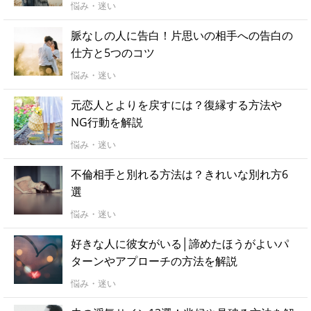
悩み・迷い
脈なしの人に告白！片思いの相手への告白の
仕方と5つのコツ
悩み・迷い
元恋人とよりを戻すには？復縁する方法や
NG行動を解説
悩み・迷い
不倫相手と別れる方法は？きれいな別れ方6
選
悩み・迷い
好きな人に彼女がいる│諦めたほうがよいパ
ターンやアプローチの方法を解説
悩み・迷い