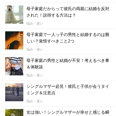
母子家庭だからって彼氏の両親に結婚を反対
された！説得する方法は？
悩み・迷い
母子家庭で一人っ子の男性と結婚するのは難
しい？覚悟すべきこと2つ
悩み・迷い
母子家庭の男性と結婚が不安！考えるべき事
＆体験談
悩み・迷い
シングルマザー必見！彼氏と子供が会うタイ
ミング＆注意点
悩み・迷い
女は強い！シングルマザーが幸せと感じる瞬