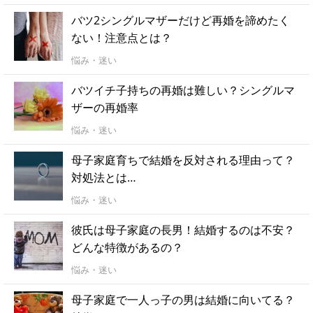
バツ2シングルマザーだけど再婚を諦めたく
ない！注意点とは？
悩み・迷い
バツイチ子持ちの再婚は難しい？シングルマ
ザーの再婚率
悩み・迷い
母子家庭育ちで結婚を反対される理由って？
対処法とは…
悩み・迷い
彼氏は母子家庭の長男！結婚するのは不安？
どんな特徴があるの？
悩み・迷い
母子家庭で一人っ子の男は結婚に向いてる？