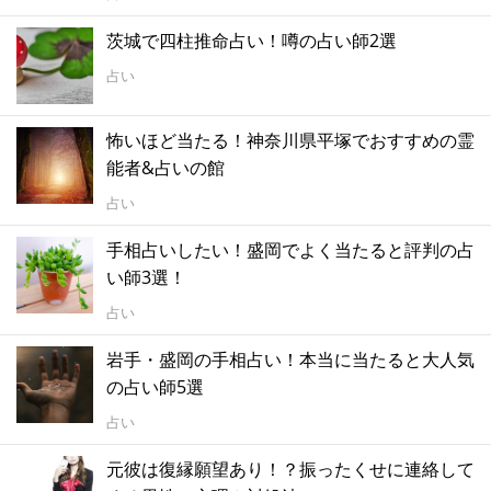
茨城で四柱推命占い！噂の占い師2選
占い
怖いほど当たる！神奈川県平塚でおすすめの霊
能者&占いの館
占い
手相占いしたい！盛岡でよく当たると評判の占
い師3選！
占い
岩手・盛岡の手相占い！本当に当たると大人気
の占い師5選
占い
元彼は復縁願望あり！？振ったくせに連絡して