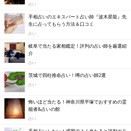
占い
手相占いのエキスパート占い師『波木星龍』先
生に占ってもらう方法＆口コミ
占い
岐阜で当たる家相鑑定！評判の占い師を厳選紹
介
占い
茨城で四柱推命占い！噂の占い師2選
占い
怖いほど当たる！神奈川県平塚でおすすめの霊
能者&占いの館
占い
手相占いしたい！盛岡でよく当たると評判の占