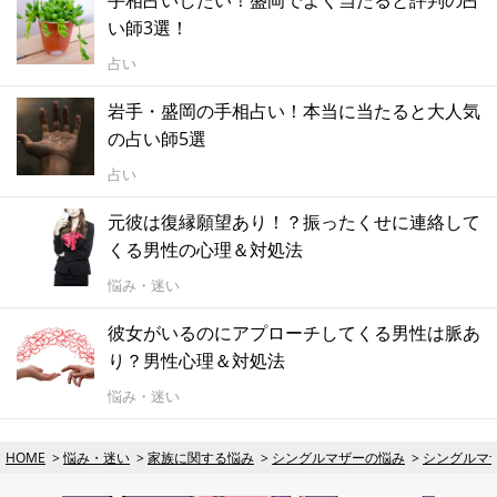
い師3選！
占い
岩手・盛岡の手相占い！本当に当たると大人気
の占い師5選
占い
元彼は復縁願望あり！？振ったくせに連絡して
くる男性の心理＆対処法
悩み・迷い
彼女がいるのにアプローチしてくる男性は脈あ
り？男性心理＆対処法
悩み・迷い
HOME
悩み・迷い
家族に関する悩み
シングルマザーの悩み
シングルマ