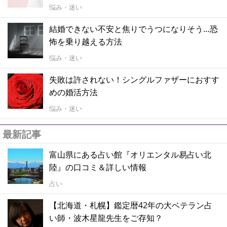
悩み・迷い
結婚できない不安と焦りでうつになりそう…恐
怖を乗り越える方法
悩み・迷い
失敗は許されない！シングルファザーにおすす
めの婚活方法
悩み・迷い
最新記事
富山県にある占い館『オリエンタル易占い北
陸』の口コミ＆詳しい情報
占い
【北海道・札幌】鑑定暦42年の大ベテラン占
い師・波木星龍先生をご存知？