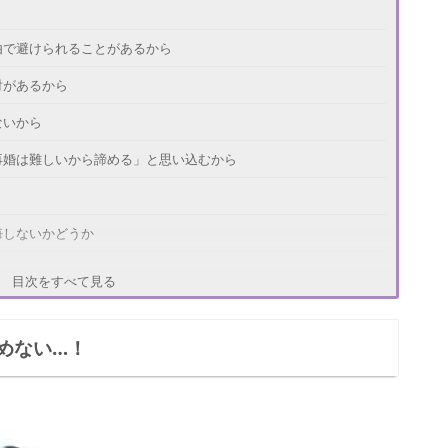
由で避けられることがあるから
対があるから
ないから
再婚は難しいから諦める」と思い込むから
悔しないかどうか
供が幸せかどうか
目次をすべて見る
めない…！
過ぎはNG
会いのチャンスはいつくるかわからない