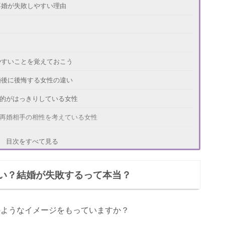
再婚が失敗しやすい理由
やすいことを覚えておこう
婚後に後悔する女性の違い
目的がはっきりしている女性
と再婚相手の相性を考えている女性
金目的で再婚した女性
目次をすべて見る
分の幸せだけを考えて再婚した女性
い？結婚が失敗するって本当？
には何をすればいいの？
のようなイメージをもっていますか？