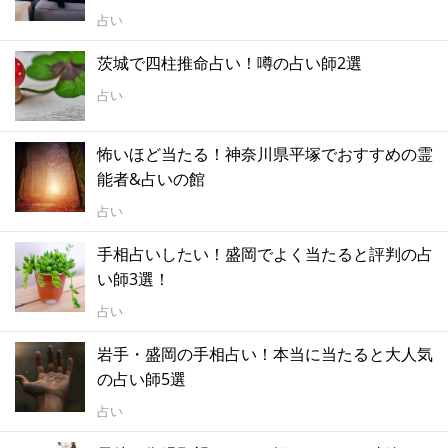
占い
茨城で四柱推命占い！噂の占い師2選
占い
怖いほど当たる！神奈川県平塚でおすすめの霊
能者&占いの館
占い
手相占いしたい！盛岡でよく当たると評判の占
い師3選！
占い
岩手・盛岡の手相占い！本当に当たると大人気
の占い師5選
占い