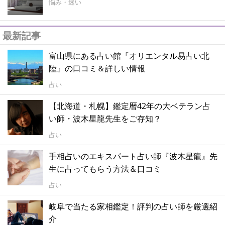
悩み・迷い
最新記事
富山県にある占い館『オリエンタル易占い北
陸』の口コミ＆詳しい情報
占い
【北海道・札幌】鑑定暦42年の大ベテラン占
い師・波木星龍先生をご存知？
占い
手相占いのエキスパート占い師『波木星龍』先
生に占ってもらう方法＆口コミ
占い
岐阜で当たる家相鑑定！評判の占い師を厳選紹
介