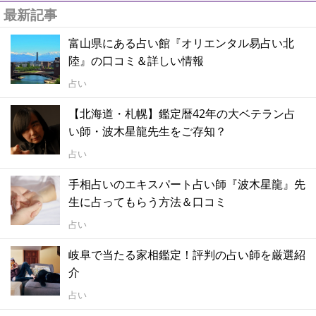
最新記事
富山県にある占い館『オリエンタル易占い北
陸』の口コミ＆詳しい情報
占い
【北海道・札幌】鑑定暦42年の大ベテラン占
い師・波木星龍先生をご存知？
占い
手相占いのエキスパート占い師『波木星龍』先
生に占ってもらう方法＆口コミ
占い
岐阜で当たる家相鑑定！評判の占い師を厳選紹
介
占い