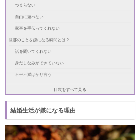
つまらない
自由に遊べない
家事を手伝ってくれない
旦那のことを嫌になる瞬間とは？
話を聞いてくれない
身だしなみができていない
不平不満ばかり言う
結婚生活がもう嫌！対処法はある？
目次をすべて見る
嫌なときはその場を離れる
結婚生活が嫌になる理由
誰かに愚痴る
自分にご褒美をあげる
結婚生活を楽しく送るコツ