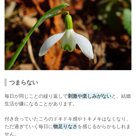
相手を変えようとしない
不満は溜め込まずに伝える
夫婦の時間を大切にする
誰しもが嫌になることはある！
つまらない
毎日が同じことの繰り返しで
刺激や楽しみがない
と、結婚
生活が嫌になることがあります。
付き合っていたころのドキドキ感やトキメキはなくなり、
ただ過ぎていく毎日に
物足りなさ
を感じるからかもしれま
せん。