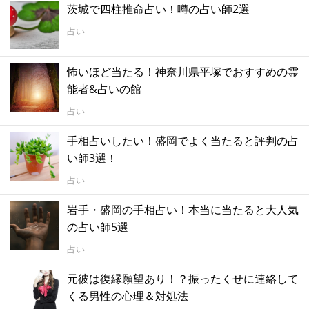
茨城で四柱推命占い！噂の占い師2選
占い
怖いほど当たる！神奈川県平塚でおすすめの霊
能者&占いの館
占い
手相占いしたい！盛岡でよく当たると評判の占
い師3選！
占い
岩手・盛岡の手相占い！本当に当たると大人気
の占い師5選
占い
元彼は復縁願望あり！？振ったくせに連絡して
くる男性の心理＆対処法