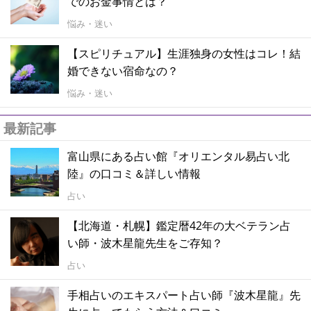
でのお金事情とは？
悩み・迷い
【スピリチュアル】生涯独身の女性はコレ！結
婚できない宿命なの？
悩み・迷い
最新記事
富山県にある占い館『オリエンタル易占い北
陸』の口コミ＆詳しい情報
占い
【北海道・札幌】鑑定暦42年の大ベテラン占
い師・波木星龍先生をご存知？
占い
手相占いのエキスパート占い師『波木星龍』先