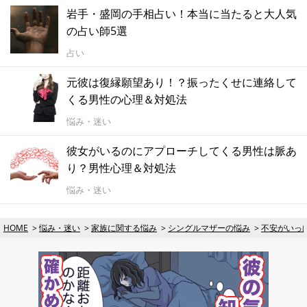
岩手・盛岡の手相占い！本当に当たると大人気
の占い師5選
占い
元彼は復縁願望あり！？振ったくせに連絡して
くる男性の心理＆対処法
悩み・迷い
彼女がいるのにアプローチしてくる男性は脈あ
り？男性心理＆対処法
悩み・迷い
HOME
悩み・迷い
家族に関する悩み
シングルマザーの悩み
不安がいっ