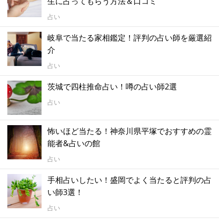
生に占ってもらう方法＆口コミ
占い
岐阜で当たる家相鑑定！評判の占い師を厳選紹
介
占い
茨城で四柱推命占い！噂の占い師2選
占い
怖いほど当たる！神奈川県平塚でおすすめの霊
能者&占いの館
占い
手相占いしたい！盛岡でよく当たると評判の占
い師3選！
占い