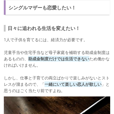
シングルマザーも恋愛したい！
もう一度恋をして成功させる秘訣
過去の反省を生かそう
恋愛あるあると自分も比べてみよう！
日々に追われる生活を変えたい！
ステキなあるあるもある！
1人で子供を育てるには、経済力が必要です。
児童手当や住宅手当など母子家庭を補助する助成金制度は
あるものの、
助成金制度だけでは生活できない
ため働かな
ければいけません。
しかし、仕事と子育ての両立ばかりで楽しみがないとスト
レスが溜まるので、「
一緒にいて楽しい恋人が欲しい
」と
思うのはごく当たり前ですよね。