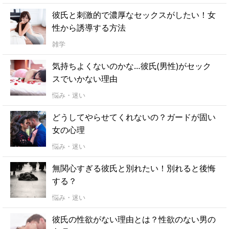
彼氏と刺激的で濃厚なセックスがしたい！女
性から誘導する方法
雑学
気持ちよくないのかな…彼氏(男性)がセック
スでいかない理由
悩み・迷い
どうしてやらせてくれないの？ガードが固い
女の心理
悩み・迷い
無関心すぎる彼氏と別れたい！別れると後悔
する？
悩み・迷い
彼氏の性欲がない理由とは？性欲のない男の