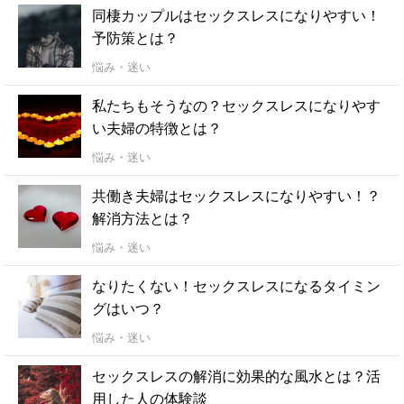
同棲カップルはセックスレスになりやすい！
予防策とは？
悩み・迷い
私たちもそうなの？セックスレスになりやす
い夫婦の特徴とは？
悩み・迷い
共働き夫婦はセックスレスになりやすい！？
解消方法とは？
悩み・迷い
なりたくない！セックスレスになるタイミン
グはいつ？
悩み・迷い
セックスレスの解消に効果的な風水とは？活
用した人の体験談