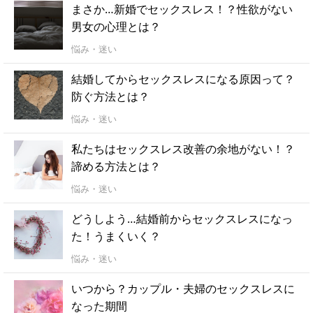
まさか…新婚でセックスレス！？性欲がない
男女の心理とは？
悩み・迷い
結婚してからセックスレスになる原因って？
防ぐ方法とは？
悩み・迷い
私たちはセックスレス改善の余地がない！？
諦める方法とは？
悩み・迷い
どうしよう…結婚前からセックスレスになっ
た！うまくいく？
悩み・迷い
いつから？カップル・夫婦のセックスレスに
なった期間