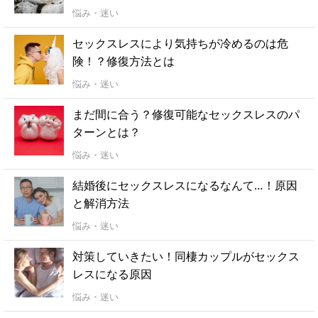
悩み・迷い
セックスレスにより気持ちが冷めるのは危
険！？修復方法とは
悩み・迷い
まだ間に合う？修復可能なセックスレスのパ
ターンとは？
悩み・迷い
結婚後にセックスレスになるなんて…！原因
と解消方法
悩み・迷い
対策していきたい！同棲カップルがセックス
レスになる原因
悩み・迷い