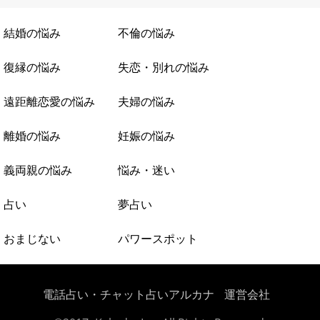
結婚の悩み
不倫の悩み
復縁の悩み
失恋・別れの悩み
遠距離恋愛の悩み
夫婦の悩み
離婚の悩み
妊娠の悩み
義両親の悩み
悩み・迷い
占い
夢占い
おまじない
パワースポット
電話占い・チャット占いアルカナ
運営会社