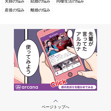
夫婦の悩み
結婚の悩み
同棲生活の悩み
産後の悩み
離婚の悩み
ページトップへ