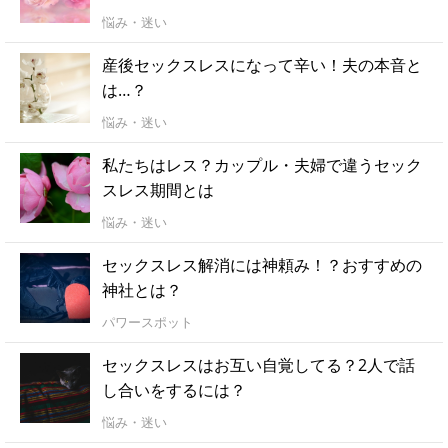
悩み・迷い
産後セックスレスになって辛い！夫の本音と
は…？
悩み・迷い
私たちはレス？カップル・夫婦で違うセック
スレス期間とは
悩み・迷い
セックスレス解消には神頼み！？おすすめの
神社とは？
パワースポット
セックスレスはお互い自覚してる？2人で話
し合いをするには？
悩み・迷い