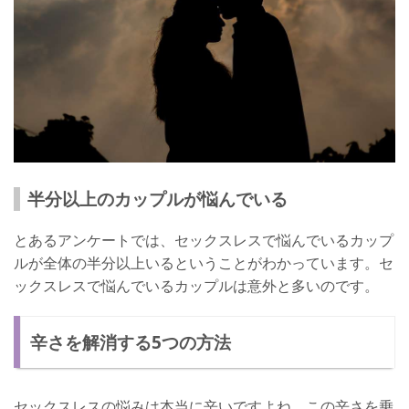
半分以上のカップルが悩んでいる
とあるアンケートでは、セックスレスで悩んでいるカップ
ルが全体の半分以上いるということがわかっています。セ
ックスレスで悩んでいるカップルは意外と多いのです。
辛さを解消する5つの方法
セックスレスの悩みは本当に辛いですよね。この辛さを乗