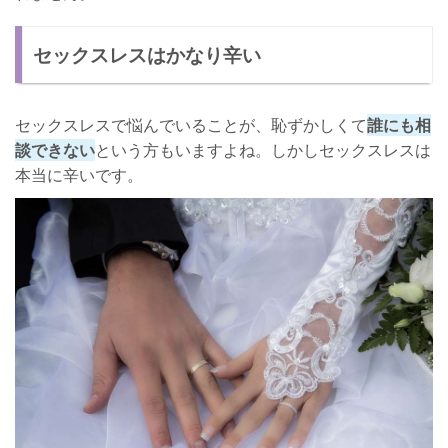
セックスレスはかなり辛い
セックスレスで悩んでいることが、恥ずかしくて
誰にも相
談できない
という方もいますよね。しかしセックスレスは
本当に辛いです。