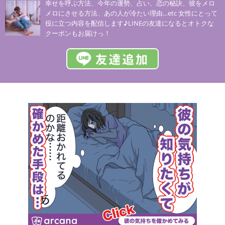
幸せを呼ぶ方法、今年の運勢、占い、恋の秘訣、彼をメロ
メロにさせる方法、あの人が冷たい理由…etc 女性にとって
役に立つ内容を配信します♪LINEの友達になるとオトクな
クーポンもお届けっ！