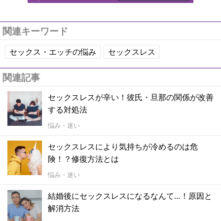
関連キーワード
セックス・エッチの悩み
セックスレス
関連記事
セックスレスが辛い！彼氏・旦那の関係が改善
する対処法
悩み・迷い
セックスレスにより気持ちが冷めるのは危
険！？修復方法とは
悩み・迷い
結婚後にセックスレスになるなんて…！原因と
解消方法