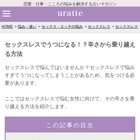
恋愛・仕事・こころの悩みを解決する占いマガジン
HOME
悩み・迷い
セックス・エッチの悩み
セックスレス
セックスレス
セックスレスでうつになる！？辛さから乗り越え
る方法
セックスレスで悩んではいませんか？セックスレスで悩み
すぎてうつになってしまうことがあるため、気をつける必
要があります。
ここではセックスレスで悩む女性に向けて、その辛さを乗
り越える方法を紹介します。
この記事の目次