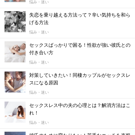
悩み・迷い
失恋を乗り越える方法って？辛い気持ちを和ら
げる方法
悩み・迷い
セックスばっかりで困る！性欲が強い彼氏との
付き合い方
悩み・迷い
対策していきたい！同棲カップルがセックスレ
スになる原因
悩み・迷い
セックスレス中の夫の心理とは？解消方法はこ
れ！
悩み・迷い