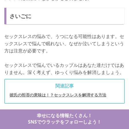
さいごに
セックスレスの悩みで、うつになる可能性はあります。セ
ックスレスで悩んで眠れない、なぜか泣いてしまうという
方は注意が必要です。
セックスレスで悩んでいるカップルはあなた達だけではあ
りません。深く考えず、ゆっくり悩みを解消しましょう。
関連記事
彼氏の拒否の意味は！？セックスレスを解消する方法
幸せになる情報たくさん！
SNSでウラッテをフォローしよう！