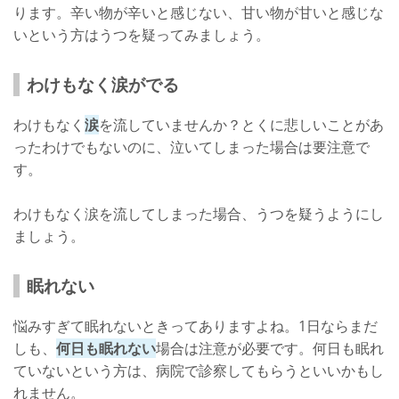
ります。辛い物が辛いと感じない、甘い物が甘いと感じな
いという方はうつを疑ってみましょう。
わけもなく涙がでる
わけもなく
涙
を流していませんか？とくに悲しいことがあ
ったわけでもないのに、泣いてしまった場合は要注意で
す。
わけもなく涙を流してしまった場合、うつを疑うようにし
ましょう。
眠れない
悩みすぎて眠れないときってありますよね。1日ならまだ
しも、
何日も眠れない
場合は注意が必要です。何日も眠れ
ていないという方は、病院で診察してもらうといいかもし
れません。