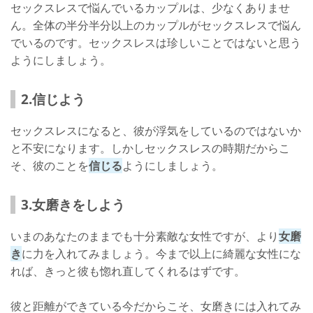
セックスレスで悩んでいるカップルは、少なくありませ
ん。全体の半分半分以上のカップルがセックスレスで悩ん
でいるのです。セックスレスは珍しいことではないと思う
ようにしましょう。
2.信じよう
セックスレスになると、彼が浮気をしているのではないか
と不安になります。しかしセックスレスの時期だからこ
そ、彼のことを
信じる
ようにしましょう。
3.女磨きをしよう
いまのあなたのままでも十分素敵な女性ですが、より
女磨
き
に力を入れてみましょう。今まで以上に綺麗な女性にな
れば、きっと彼も惚れ直してくれるはずです。
彼と距離ができている今だからこそ、女磨きには入れてみ