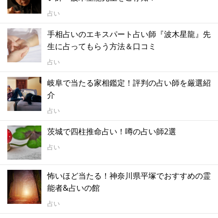
占い
手相占いのエキスパート占い師『波木星龍』先
生に占ってもらう方法＆口コミ
占い
岐阜で当たる家相鑑定！評判の占い師を厳選紹
介
占い
茨城で四柱推命占い！噂の占い師2選
占い
怖いほど当たる！神奈川県平塚でおすすめの霊
能者&占いの館
占い