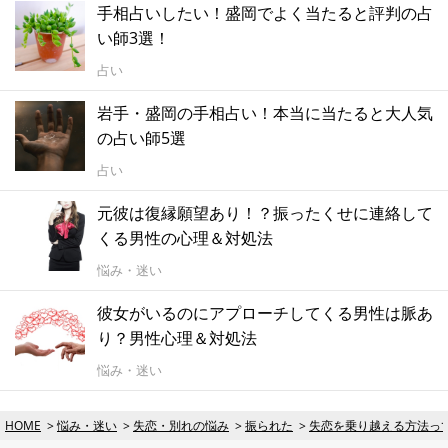
手相占いしたい！盛岡でよく当たると評判の占
い師3選！
占い
岩手・盛岡の手相占い！本当に当たると大人気
の占い師5選
占い
元彼は復縁願望あり！？振ったくせに連絡して
くる男性の心理＆対処法
悩み・迷い
彼女がいるのにアプローチしてくる男性は脈あ
り？男性心理＆対処法
悩み・迷い
HOME
悩み・迷い
失恋・別れの悩み
振られた
失恋を乗り越える方法っ