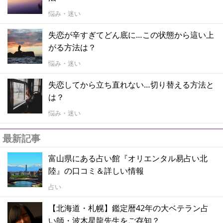
悩み・迷い
失恋が辛すぎてどん底に…この状態から這い上
がる方法は？
悩み・迷い
失恋してから立ち直れない…切り替える方法と
は？
悩み・迷い
最新記事
富山県にある占い館『オリエンタル易占い北
陸』の口コミ＆詳しい情報
占い
【北海道・札幌】鑑定暦42年の大ベテラン占
い師・波木星龍先生をご存知？