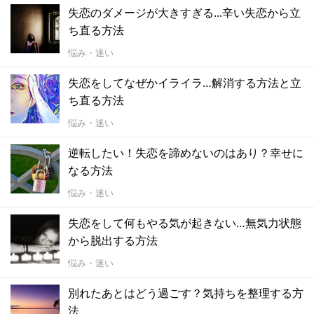
失恋のダメージが大きすぎる...辛い失恋から立
ち直る方法
悩み・迷い
失恋をしてなぜかイライラ…解消する方法と立
ち直る方法
悩み・迷い
逆転したい！失恋を諦めないのはあり？幸せに
なる方法
悩み・迷い
失恋をして何もやる気が起きない…無気力状態
から脱出する方法
悩み・迷い
別れたあとはどう過ごす？気持ちを整理する方
法