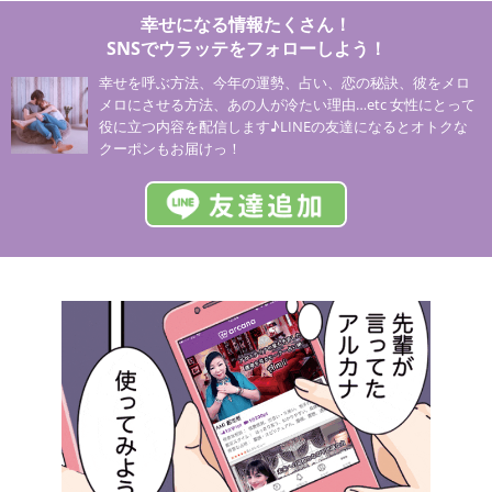
幸せになる情報たくさん！
SNSでウラッテをフォローしよう！
幸せを呼ぶ方法、今年の運勢、占い、恋の秘訣、彼をメロ
メロにさせる方法、あの人が冷たい理由…etc 女性にとって
役に立つ内容を配信します♪LINEの友達になるとオトクな
クーポンもお届けっ！