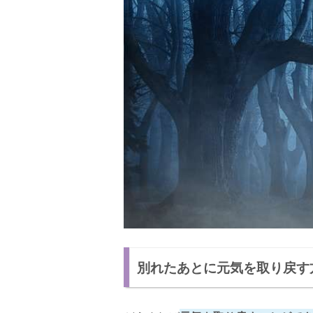
方法④ 復縁する前にしっかり考える
元彼の気持ちを見極める方法
方法① LINEをする
方法② SNSを活用する
方法③ 直接会う
方法④ 共通の知人に頼る
元彼と復縁した体験談
時間をかけて復縁した体験談
新しい恋に進む方法
方法① 未練を断ち切る
別れたあとに元気を取り戻す
方法② 自分磨きをする
方法③ 行動範囲を広げる