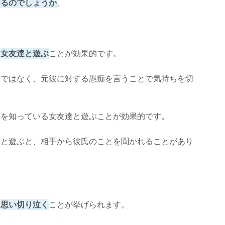
きるのでしょうか
。
験談
、
女友達と遊ぶ
ことが効果的です。
けではなく、元彼に対する愚痴を言うことで気持ちを切
況を知っている女友達と遊ぶことが効果的です。
達と遊ぶと、相手から彼氏のことを聞かれることがあり
。
、
思い切り泣く
ことが挙げられます。