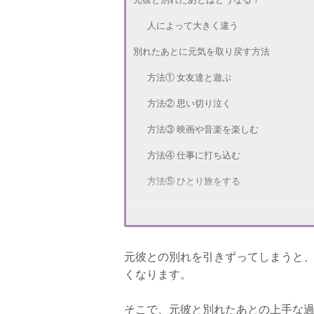
人によって大きく違う
別れたあとに元気を取り戻す方法
方法① 女友達と遊ぶ
方法② 思い切り泣く
方法③ 映画や音楽を楽しむ
方法④ 仕事に打ち込む
方法⑤ ひとり旅をする
元彼と別れたあとに自分の気持ちを整理す
方法① 元彼との思い出の品を処分する
元彼との別れを引きずってしまうと
方法② 体を動かす
くなります。
方法③ 失恋を受け入れる
そこで、元彼と別れたあとの上手な
方法④ 失恋の原因を見つめなおす