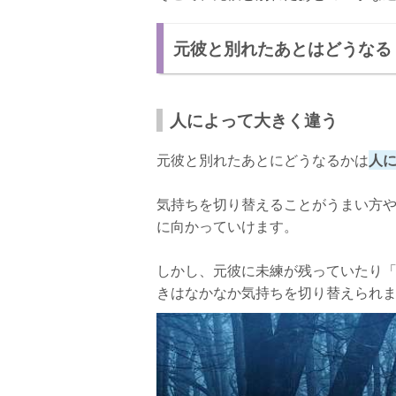
別れたあとにしてはいけないこと
元彼と別れたあとはどうなる
パターン① 復縁を目指す
パターン② 新しい恋を探す
人によって大きく違う
パターン③ 恋愛以外に集中する
元彼と別れたあとにどうなるかは
人
元彼と復縁していいパターンもある！
パターン① 円満に別れた
気持ちを切り替えることがうまい方
に向かっていけます。
パターン② おたがいに復縁を望んでいる
パターン③ 小さい喧嘩の勢いで別れた
しかし、元彼に未練が残っていたり
元彼と復縁する方法
きはなかなか気持ちを切り替えられ
方法① 冷却期間をおく
方法② 少しずつ距離を縮める
方法③ 自分磨きをする