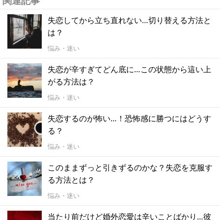
関連記事
失恋してから立ち直れない…切り替える方法と
は？
悩み・迷い
失恋が辛すぎてどん底に…この状態から這い上
がる方法は？
悩み・迷い
失恋するのが怖い…！恐怖感に勝つにはどうす
る？
悩み・迷い
このままずっと引きずるのかな？失恋を克服す
る方法とは？
悩み・迷い
当たり前だけど婚外恋愛は辛いことばかり…彼