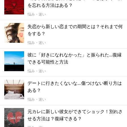
を忘れる方法はある？
悩み・迷い
失恋から新しい恋までの期間とは？それまで何
をする？
悩み・迷い
彼に「好きになれなかった」と振られた...復縁
できる可能性と方法
悩み・迷い
デートに行きたくないな…傷つけない断り方は
ある？
悩み・迷い
元カレに新しい彼女ができてショック！別れさ
せる方法は？復縁できる？