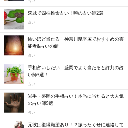
占い
茨城で四柱推命占い！噂の占い師2選
占い
怖いほど当たる！神奈川県平塚でおすすめの霊
能者&占いの館
占い
手相占いしたい！盛岡でよく当たると評判の占
い師3選！
占い
岩手・盛岡の手相占い！本当に当たると大人気
の占い師5選
占い
元彼は復縁願望あり！？振ったくせに連絡して