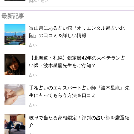
悩み・迷い
最新記事
富山県にある占い館『オリエンタル易占い北
陸』の口コミ＆詳しい情報
占い
【北海道・札幌】鑑定暦42年の大ベテラン占
い師・波木星龍先生をご存知？
占い
手相占いのエキスパート占い師『波木星龍』先
生に占ってもらう方法＆口コミ
占い
岐阜で当たる家相鑑定！評判の占い師を厳選紹
介