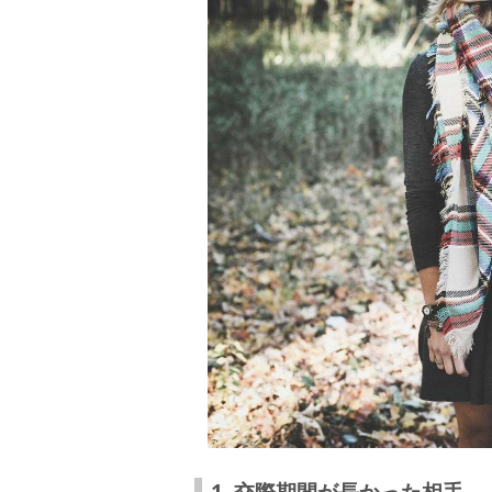
付き合っていたころの話をする
別れても好きな人と復縁するための4ステッ
ステップ1.一定の冷却期間を設ける
ステップ2.別れた原因を見つめ直す
ステップ3.外見、内面ともに自分を磨く
ステップ4.さりげなく連絡してみる
1. 交際期間が長かった相手