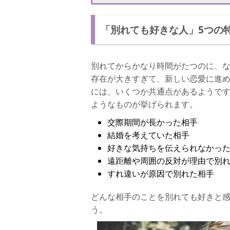
3. 元彼との思い出の品に触れた瞬間
「別れても好きな人」5つの
好きなのに別れてしまう原因
別れても好きな人を忘れたほうがいいケー
別れてからかなり時間がたつのに、
別れても好きな人を忘れるための5つの方法
存在が大きすぎて、新しい恋愛に進
1. 連絡方法を断つ
には、いくつか共通点があるようで
ようなものが挙げられます。
2. 環境を変える
交際期間が長かった相手
3. 趣味や仕事に没頭する
結婚を考えていた相手
4. 思い出の品を処分する
好きな気持ちを伝えられなかっ
遠距離や周囲の反対が理由で別
5. 新しい出会いを探す
すれ違いが原因で別れた相手
復縁できる？別れても好きな人の脈ありサ
どんな相手のことを別れても好きと
SNSにリアクションがある
う。
頻繁に連絡してくる