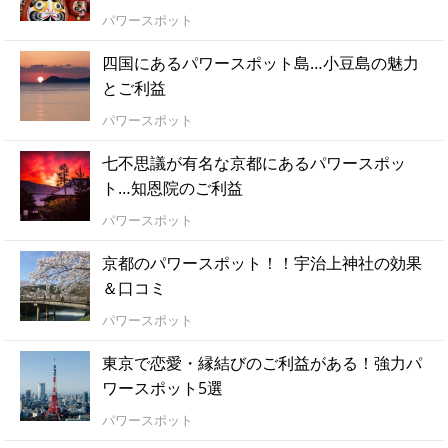
パワースポット
四国にあるパワースポット島…小豆島の魅力
とご利益
パワースポット
七不思議が有名な京都にあるパワースポッ
ト…知恩院のご利益
パワースポット
京都のパワースポット！！宇治上神社の効果
＆口コミ
パワースポット
東京で恋愛・縁結びのご利益がある！強力パ
ワースポット5選
パワースポット