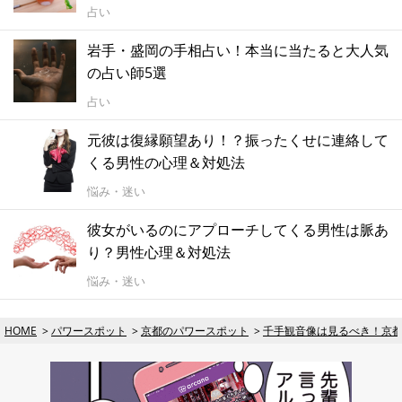
占い
岩手・盛岡の手相占い！本当に当たると大人気
の占い師5選
占い
元彼は復縁願望あり！？振ったくせに連絡して
くる男性の心理＆対処法
悩み・迷い
彼女がいるのにアプローチしてくる男性は脈あ
り？男性心理＆対処法
悩み・迷い
HOME
パワースポット
京都のパワースポット
千手観音像は見るべき！京都