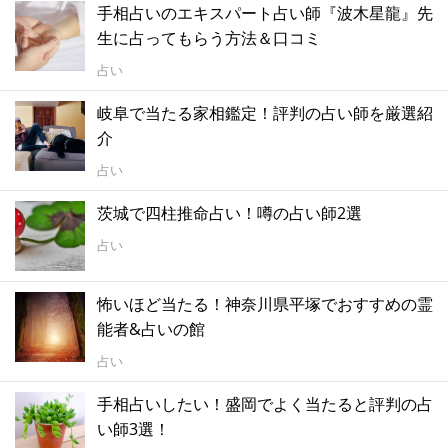
手相占いのエキスパート占い師『波木星龍』先
生に占ってもらう方法＆口コミ
占い
岐阜で当たる家相鑑定！評判の占い師を厳選紹
介
占い
茨城で四柱推命占い！噂の占い師2選
占い
怖いほど当たる！神奈川県平塚でおすすめの霊
能者&占いの館
占い
手相占いしたい！盛岡でよく当たると評判の占
い師3選！