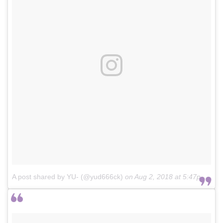
A post shared by YU- (@yud666ck)
on
Aug 2, 2018 at 5:47pm PDT