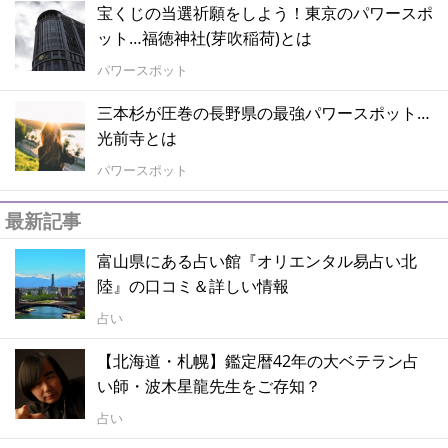
宝くじの当選祈願をしよう！東京のパワースポ
ット…福徳神社(芽吹稲荷)とは
パワースポット
三本杉が圧巻の長野県の最強パワースポット…
光前寺とは
パワースポット
最新記事
富山県にある占い館『オリエンタル易占い北
陸』の口コミ＆詳しい情報
占い
【北海道・札幌】鑑定暦42年の大ベテラン占
い師・波木星龍先生をご存知？
占い