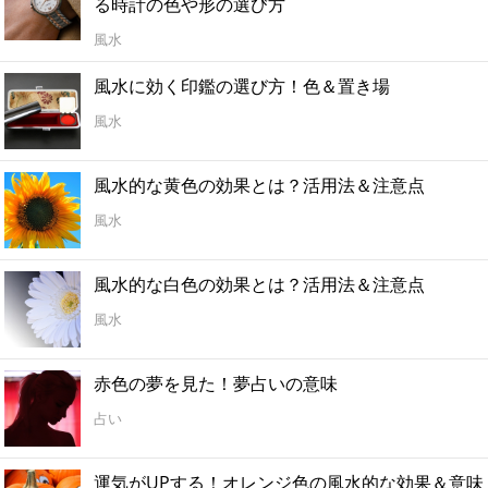
る時計の色や形の選び方
風水
風水に効く印鑑の選び方！色＆置き場
風水
風水的な黄色の効果とは？活用法＆注意点
風水
風水的な白色の効果とは？活用法＆注意点
風水
赤色の夢を見た！夢占いの意味
占い
運気がUPする！オレンジ色の風水的な効果＆意味