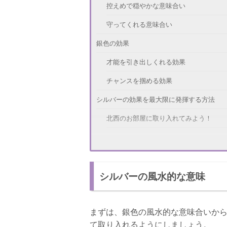
控えめで穏やかな意味合い
守ってくれる意味合い
銀色の効果
才能を引き出しくれる効果
チャンスを掴める効果
シルバーの効果を最大限に発揮する方法
北西のお部屋に取り入れてみよう！
アクセサリーでおしゃれになれる！
銀色の注意点
シルバーの風水的な意味
取り入れる銀色のトーンに注意しよう！
他の色と組み合わせてみよう！
まずは、銀色の風水的な意味合いから
さいごに
て取り入れるようにしましょう。