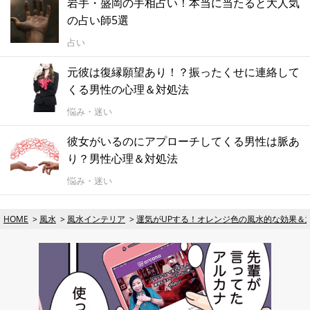
岩手・盛岡の手相占い！本当に当たると大人気
の占い師5選
占い
元彼は復縁願望あり！？振ったくせに連絡して
くる男性の心理＆対処法
悩み・迷い
彼女がいるのにアプローチしてくる男性は脈あ
り？男性心理＆対処法
悩み・迷い
HOME
風水
風水インテリア
運気がUPする！オレンジ色の風水的な効果＆