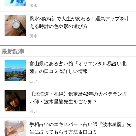
風水
風水×腕時計で人生が変わる！運気アップを叶
える時計の色や形の選び方
風水
最新記事
富山県にある占い館『オリエンタル易占い北
陸』の口コミ＆詳しい情報
占い
【北海道・札幌】鑑定暦42年の大ベテラン占
い師・波木星龍先生をご存知？
占い
手相占いのエキスパート占い師『波木星龍』先
生に占ってもらう方法＆口コミ