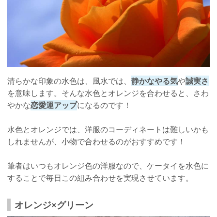
清らかな印象の水色は、風水では、
静かなやる気
や
誠実さ
を意味します。そんな水色とオレンジを合わせると、さわ
やかな
恋愛運アップ
になるのです！
水色とオレンジでは、洋服のコーディネートは難しいかも
しれませんが、小物で合わせるのがおすすめです！
筆者はいつもオレンジ色の洋服なので、ケータイを水色に
することで毎日この組み合わせを実現させています。
オレンジ×グリーン