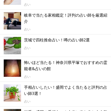
占い
岐阜で当たる家相鑑定！評判の占い師を厳選紹
介
占い
茨城で四柱推命占い！噂の占い師2選
占い
怖いほど当たる！神奈川県平塚でおすすめの霊
能者&占いの館
占い
手相占いしたい！盛岡でよく当たると評判の占
い師3選！
占い