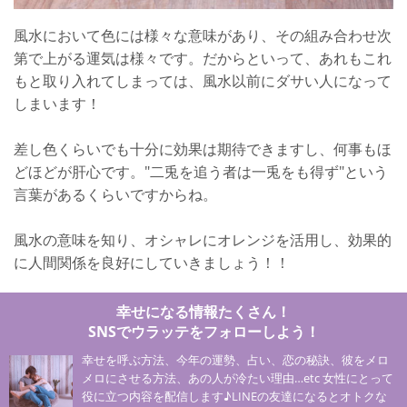
風水において色には様々な意味があり、その組み合わせ次
第で上がる運気は様々です。だからといって、あれもこれ
もと取り入れてしまっては、風水以前にダサい人になって
しまいます！
差し色くらいでも十分に効果は期待できますし、何事もほ
どほどが肝心です。"二兎を追う者は一兎をも得ず"という
言葉があるくらいですからね。
風水の意味を知り、オシャレにオレンジを活用し、効果的
に人間関係を良好にしていきましょう！！
幸せになる情報たくさん！
SNSでウラッテをフォローしよう！
幸せを呼ぶ方法、今年の運勢、占い、恋の秘訣、彼をメロ
メロにさせる方法、あの人が冷たい理由…etc 女性にとって
役に立つ内容を配信します♪LINEの友達になるとオトクな