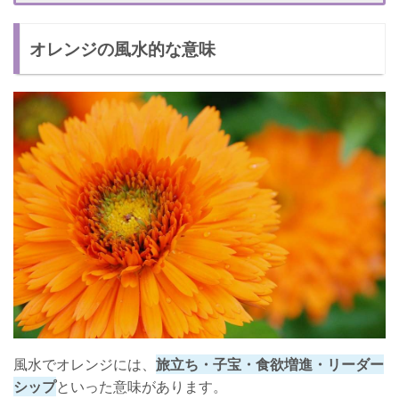
オレンジ×グリーン
オレンジの風水的な意味
オレンジのラッキーアイテム
さいごに
風水でオレンジには、
旅立ち・子宝・食欲増進・リーダー
シップ
といった意味があります。