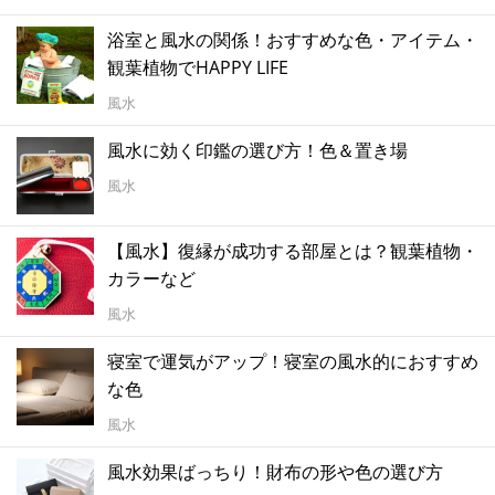
浴室と風水の関係！おすすめな色・アイテム・
観葉植物でHAPPY LIFE
風水
風水に効く印鑑の選び方！色＆置き場
風水
【風水】復縁が成功する部屋とは？観葉植物・
カラーなど
風水
寝室で運気がアップ！寝室の風水的におすすめ
な色
風水
風水効果ばっちり！財布の形や色の選び方