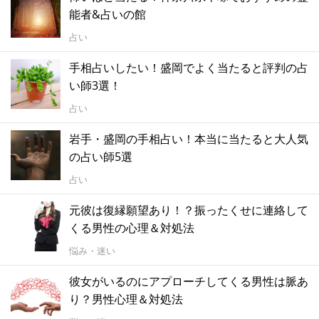
能者&占いの館
占い
手相占いしたい！盛岡でよく当たると評判の占
い師3選！
占い
岩手・盛岡の手相占い！本当に当たると大人気
の占い師5選
占い
元彼は復縁願望あり！？振ったくせに連絡して
くる男性の心理＆対処法
悩み・迷い
彼女がいるのにアプローチしてくる男性は脈あ
り？男性心理＆対処法