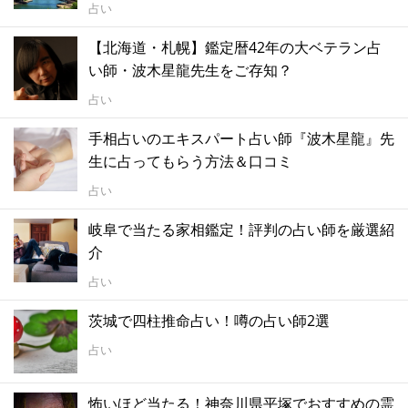
占い
【北海道・札幌】鑑定暦42年の大ベテラン占
い師・波木星龍先生をご存知？
占い
手相占いのエキスパート占い師『波木星龍』先
生に占ってもらう方法＆口コミ
占い
岐阜で当たる家相鑑定！評判の占い師を厳選紹
介
占い
茨城で四柱推命占い！噂の占い師2選
占い
怖いほど当たる！神奈川県平塚でおすすめの霊