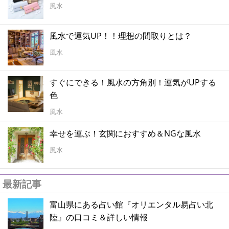
風水
風水で運気UP！！理想の間取りとは？
風水
すぐにできる！風水の方角別！運気がUPする
色
風水
幸せを運ぶ！玄関におすすめ＆NGな風水
風水
最新記事
富山県にある占い館『オリエンタル易占い北
陸』の口コミ＆詳しい情報