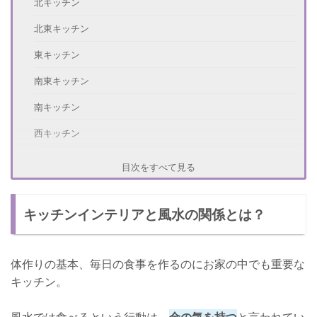
北キッチン
北東キッチン
東キッチン
南東キッチン
南キッチン
西キッチン
北西キッチン
目次をすべて見る
キッチンに置くといい風水アイテム
キッチンインテリアと風水の関係とは？
キッチンにおすすめな観葉植物
初心者にもおすすめなポトス
体作りの基本、毎日の食事を作るのにお家の中でも重要な
キッチンにNGな風水
キッチン。
冷蔵庫の上に電化製品はNG
冷蔵庫内にも注意