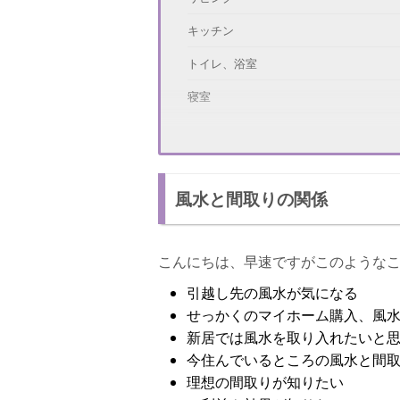
キッチン
トイレ、浴室
寝室
風水まとめ
おすすめできない間取り
風水と間取りの関係
玄関
リビング
こんにちは、早速ですがこのような
キッチン
引越し先の風水が気になる
トイレ、浴室
せっかくのマイホーム購入、風
寝室
新居では風水を取り入れたいと
今住んでいるところの風水と間
他にもある！運気がUPする方法
理想の間取りが知りたい
理想の間取り＋運気UPアイテム！