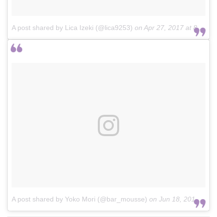
A post shared by Lica Izeki (@lica9253)
on
Apr 27, 2017 at 8:14am PDT
A post shared by Yoko Mori (@bar_mousse)
on
Jun 18, 2018 at 6:33pm PDT