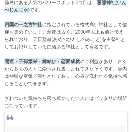
徳島にある人気のパワースポット3つ目は、
忌部神社(いん
べじんじゃ)
です。
四国の一之宮神社
に指定されている格式高い神社として信
仰を集めています。創建は古く、2000年以上も前と伝え
られており、天日鷲命(あめのひわしのみこと)を主祭神と
してお祀りしている由緒ある神社として有名です。
開運・子孫繁栄・縁結び・恋愛成就
のご利益があり、古く
から多くの人々に崇拝され親しまれてきたそうです。境内
は神聖な空気で満たされており、心身が洗われる気持ち感
じることができます。
ざわついた気持ちを落ち着かせたい人にはピッタリの場所
になっています。