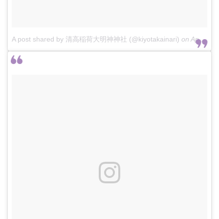
A post shared by 清高稲荷大明神神社 (@kiyotakainari)
on
Apr 5, 2018 at 7:11am PDT