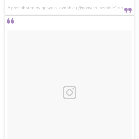
A post shared by gosyuin_aznable (@gosyuin_aznable)
on
May 12