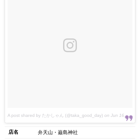
A post shared by たかしゃん (@taka_good_day)
on
Jun 16, 2017 at 11:25pm PDT
店名
弁天山・巌島神社