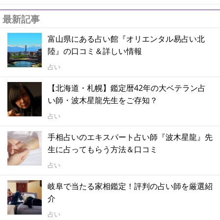
最新記事
富山県にある占い館『オリエンタル易占い北
陸』の口コミ＆詳しい情報
占い
【北海道・札幌】鑑定暦42年の大ベテラン占
い師・波木星龍先生をご存知？
占い
手相占いのエキスパート占い師『波木星龍』先
生に占ってもらう方法＆口コミ
占い
岐阜で当たる家相鑑定！評判の占い師を厳選紹
介
占い