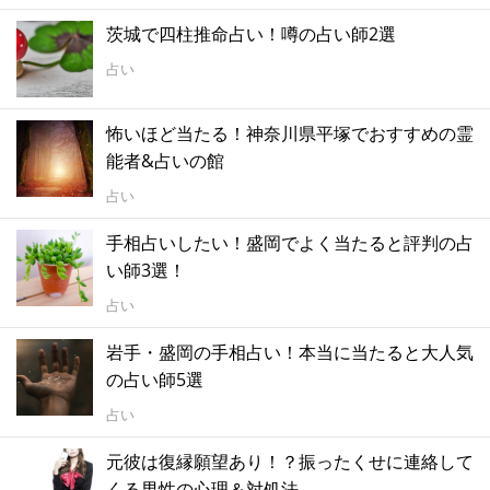
茨城で四柱推命占い！噂の占い師2選
占い
怖いほど当たる！神奈川県平塚でおすすめの霊
能者&占いの館
占い
手相占いしたい！盛岡でよく当たると評判の占
い師3選！
占い
岩手・盛岡の手相占い！本当に当たると大人気
の占い師5選
占い
元彼は復縁願望あり！？振ったくせに連絡して
くる男性の心理＆対処法