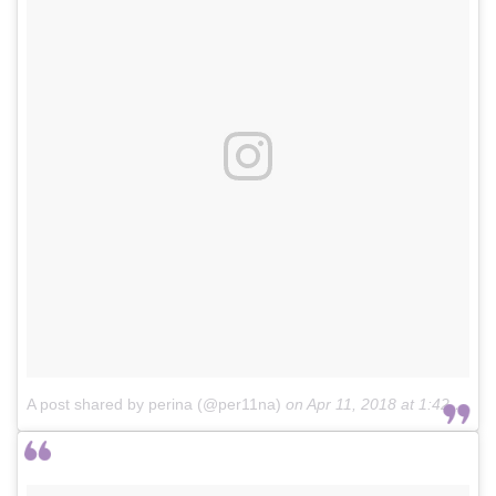
A post shared by perina (@per11na)
on
Apr 11, 2018 at 1:42am PDT