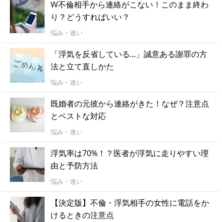
W不倫相手から連絡がこない！このまま終わ
り？どうすればいい？
悩み・迷い
「浮気を反省している...」誠意ある謝罪の方
法と立て直しかた
悩み・迷い
既婚者の元彼から連絡がきた！なぜ？注意点
とベストな対応
悩み・迷い
浮気率は70%！？医者が浮気に走りやすい理
由と予防方法
悩み・迷い
【決定版】不倫・浮気相手の女性に電話をか
けるときの注意点