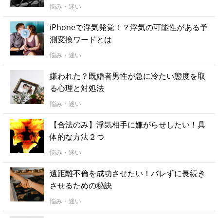
悩み・迷い
iPhoneで浮気発覚！？浮気の可能性がある予
測変換ワードとは
悩み・迷い
嫌われた？既婚者男性が急に冷たい態度を取
る心理と対処法
悩み・迷い
【合法のみ】浮気相手に嫌がらせしたい！具
体的な方法２つ
悩み・迷い
遠距離不倫を成功させたい！バレずに長続き
させるための秘訣
悩み・迷い