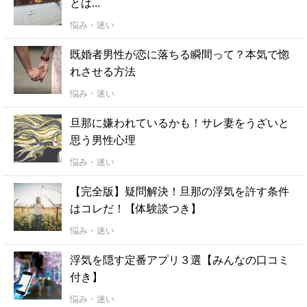
とは…
悩み・迷い
既婚者男性が恋に落ちる瞬間って？本気で惚
れさせる方法
悩み・迷い
旦那に嫌われているかも！サレ妻をうざいと
思う男性心理
悩み・迷い
【完全版】疑問解決！旦那の浮気を許す条件
はコレだ！【体験談つき】
悩み・迷い
浮気を隠す定番アプリ３選【みんなの口コミ
付き】
悩み・迷い