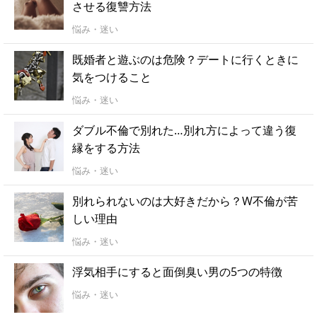
させる復讐方法
悩み・迷い
既婚者と遊ぶのは危険？デートに行くときに
気をつけること
悩み・迷い
ダブル不倫で別れた…別れ方によって違う復
縁をする方法
悩み・迷い
別れられないのは大好きだから？W不倫が苦
しい理由
悩み・迷い
浮気相手にすると面倒臭い男の5つの特徴
悩み・迷い