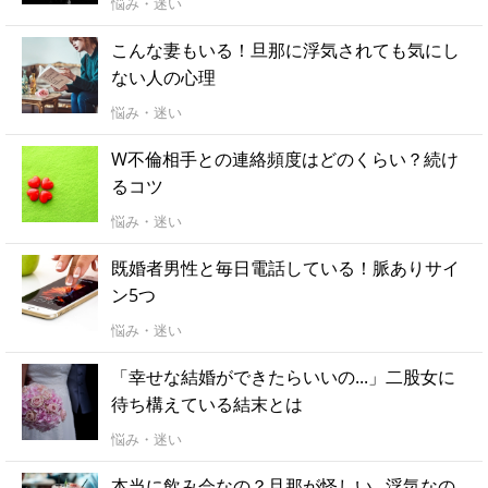
悩み・迷い
こんな妻もいる！旦那に浮気されても気にし
ない人の心理
悩み・迷い
W不倫相手との連絡頻度はどのくらい？続け
るコツ
悩み・迷い
既婚者男性と毎日電話している！脈ありサイ
ン5つ
悩み・迷い
「幸せな結婚ができたらいいの...」二股女に
待ち構えている結末とは
悩み・迷い
本当に飲み会なの？旦那が怪しい...浮気なの