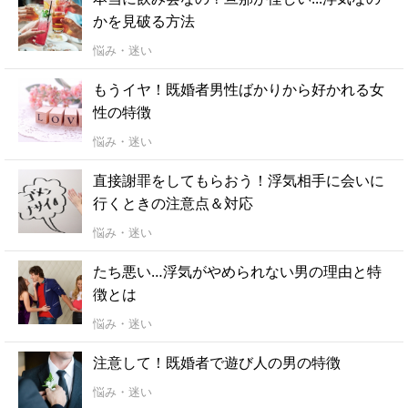
かを見破る方法
悩み・迷い
もうイヤ！既婚者男性ばかりから好かれる女
性の特徴
悩み・迷い
直接謝罪をしてもらおう！浮気相手に会いに
行くときの注意点＆対応
悩み・迷い
たち悪い…浮気がやめられない男の理由と特
徴とは
悩み・迷い
注意して！既婚者で遊び人の男の特徴
悩み・迷い