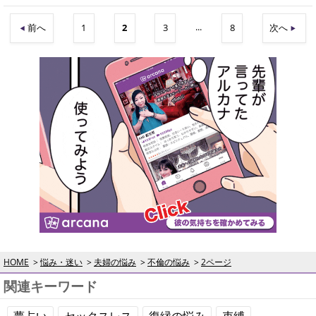
...
前へ
1
2
3
8
次へ
HOME
悩み・迷い
夫婦の悩み
不倫の悩み
2ページ
関連キーワード