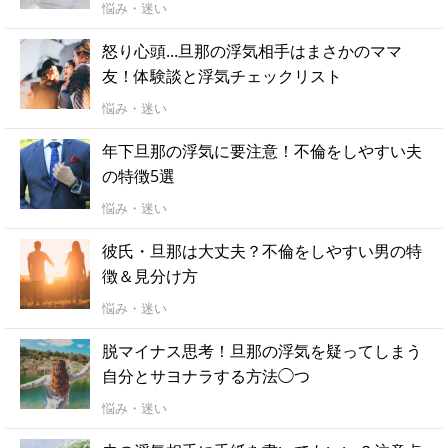
悩み・迷い
怒り心頭...旦那の浮気相手はまさかのママ
友！体験談と浮気チェックリスト
悩み・迷い
年下旦那の浮気に要注意！不倫をしやすい夫
の特徴5選
悩み・迷い
彼氏・旦那は大丈夫？不倫をしやすい男の特
徴＆見分け方
悩み・迷い
脱マイナス思考！旦那の浮気を疑ってしまう
自分とサヨナラする方法◯つ
悩み・迷い