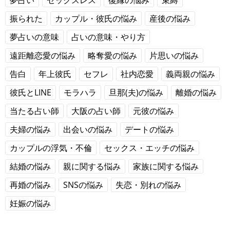
夢占い
セックスレス
復縁の悩み
束縛
振られた
カップル・彼氏の悩み
産後の悩み
夢占いの意味
占いの意味・やり方
遠距離恋愛の悩み
略奪愛の悩み
片思いの悩み
告白
年上彼氏
セフレ
社内恋愛
義両親の悩み
彼氏とLINE
モラハラ
旦那(夫)の悩み
離婚の悩み
当たる占い師
大阪の占い師
元彼の悩み
夫婦の悩み
出会いの悩み
デートの悩み
カップルの浮気・不倫
セックス・エッチの悩み
結婚の悩み
親に関する悩み
家族に関する悩み
再婚の悩み
SNSの悩み
失恋・別れの悩み
妊娠の悩み