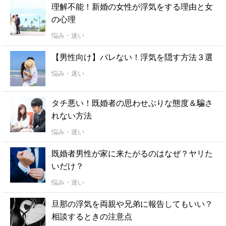
理解不能！新婚の女性が浮気をする理由と女
の心理
悩み・迷い
【男性向け】バレない！浮気を隠す方法３選
悩み・迷い
タチ悪い！既婚者の思わせぶりな態度＆騙さ
れない方法
悩み・迷い
既婚者男性が家に来たがるのはなぜ？ヤリた
いだけ？
悩み・迷い
旦那の浮気を両親や兄弟に報告してもいい？
相談するときの注意点