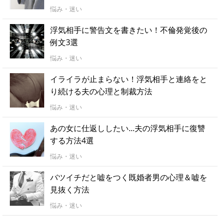
悩み・迷い
浮気相手に警告文を書きたい！不倫発覚後の
例文3選
悩み・迷い
イライラが止まらない！浮気相手と連絡をと
り続ける夫の心理と制裁方法
悩み・迷い
あの女に仕返ししたい...夫の浮気相手に復讐
する方法4選
悩み・迷い
バツイチだと嘘をつく既婚者男の心理＆嘘を
見抜く方法
悩み・迷い