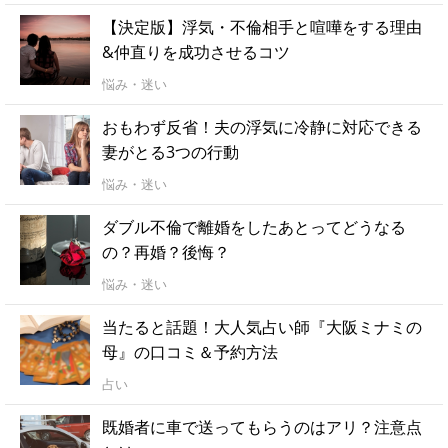
【決定版】浮気・不倫相手と喧嘩をする理由
&仲直りを成功させるコツ
悩み・迷い
おもわず反省！夫の浮気に冷静に対応できる
妻がとる3つの行動
悩み・迷い
ダブル不倫で離婚をしたあとってどうなる
の？再婚？後悔？
悩み・迷い
当たると話題！大人気占い師『大阪ミナミの
母』の口コミ＆予約方法
占い
既婚者に車で送ってもらうのはアリ？注意点