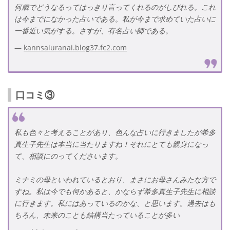
何歳でどうなるってはっきり言ってくれるのがしびれる。これ
は今までになかった占いである。私が今まで求めていた占いに
一番近い気がする。さすが、有名占い師である。
kannsaiuranai.blog37.fc2.com
口コミ③
私も色々と考えることがあり、色んな占いに行きましたが希多
真生子先生は本当に当たりますね！それにとても親身になっ
て、相談にのってくださいます。
ミナミの母といわれているとおり、まさにお母さんみたな方で
すね。私は今でも何かあると、かならず希多真生子先生に相談
に行きます。私にはあっているのかな、と思います。過去はも
ちろん、未来のことも結構当たっていることが多い