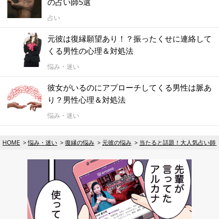
の占い師5選
占い
元彼は復縁願望あり！？振ったくせに連絡して
くる男性の心理＆対処法
悩み・迷い
彼女がいるのにアプローチしてくる男性は脈あ
り？男性心理＆対処法
悩み・迷い
HOME
悩み・迷い
復縁の悩み
元彼の悩み
当たると話題！大人気占い師