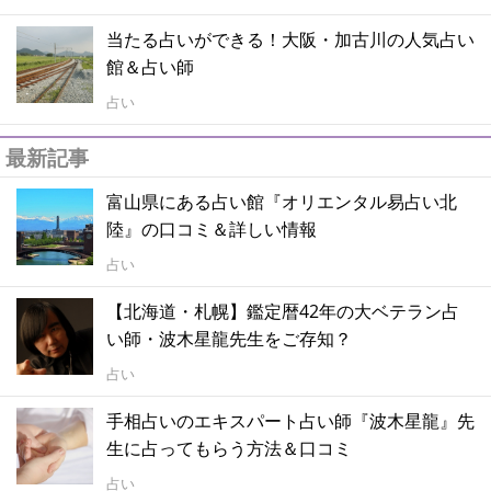
当たる占いができる！大阪・加古川の人気占い
館＆占い師
占い
最新記事
富山県にある占い館『オリエンタル易占い北
陸』の口コミ＆詳しい情報
占い
【北海道・札幌】鑑定暦42年の大ベテラン占
い師・波木星龍先生をご存知？
占い
手相占いのエキスパート占い師『波木星龍』先
生に占ってもらう方法＆口コミ
占い