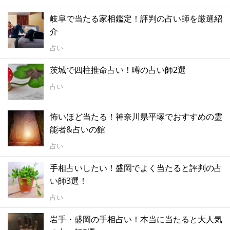
岐阜で当たる家相鑑定！評判の占い師を厳選紹
介
占い
茨城で四柱推命占い！噂の占い師2選
占い
怖いほど当たる！神奈川県平塚でおすすめの霊
能者&占いの館
占い
手相占いしたい！盛岡でよく当たると評判の占
い師3選！
占い
岩手・盛岡の手相占い！本当に当たると大人気