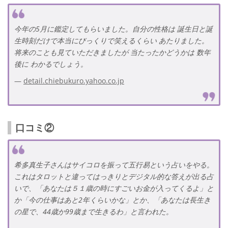
今年の5月に鑑定してもらいました。自分の性格は 誕生日と誕
生時刻だけで本当にびっくりで笑えるくらい あたりました。
将来のことも見ていただきましたが 当たったかどうかは 数年
後に わかるでしょう。
detail.chiebukuro.yahoo.co.jp
口コミ②
希多真生子さんはサイコロを振って五行易という占いをやる。
これはタロットと違ってはっきりとデジタル的な答えが出る占
いで、「あなたは５１歳の時にすごいお金が入ってくるよ」と
か「今の仕事はあと2年くらいかな」とか、「あなたは長生き
の星で、44歳か99歳まで生きるわ」と言われた。