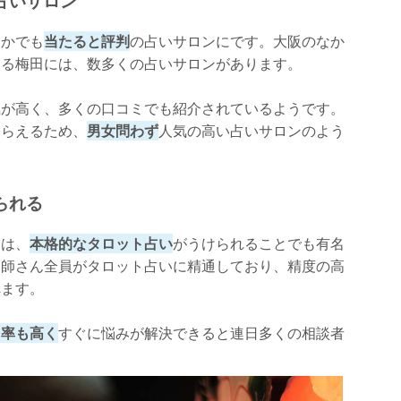
占いサロン
なかでも
当たると評判
の占いサロンにです。大阪のなか
ある梅田には、数多くの占いサロンがあります。
気が高く、多くの口コミでも紹介されているようです。
もらえるため、
男女問わず
人気の高い占いサロンのよう
られる
家は、
本格的なタロット占い
がうけられることでも有名
い師さん全員がタロット占いに精通しており、精度の高
れます。
中率も高く
すぐに悩みが解決できると連日多くの相談者