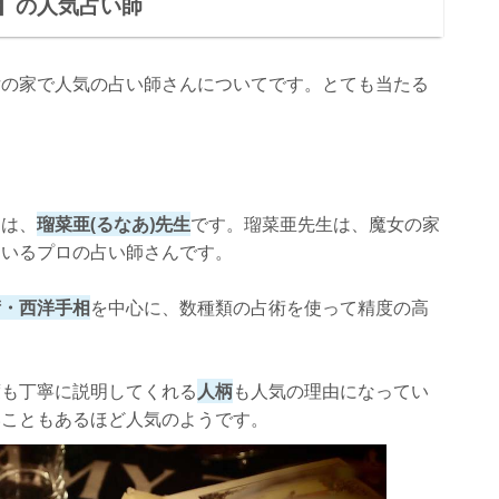
】の人気占い師
女の家で人気の占い師さんについてです。とても当たる
んは、
瑠菜亜(るなあ)先生
です。瑠菜亜先生は、魔女の家
ているプロの占い師さんです。
術・西洋手相
を中心に、数種類の占術を使って精度の高
。
度も丁寧に説明してくれる
人柄
も人気の理由になってい
いこともあるほど人気のようです。