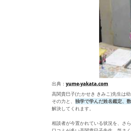
出典：
yume-yakata.com
高関貴巳子(たかせき きみこ)先生
その力と、
独学で学んだ姓名鑑定、
解決してくれます。
相談者が今置かれている状況を、さ
口コミが多い高関貴巳子先生、気さ