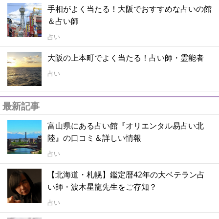
手相がよく当たる！大阪でおすすめな占いの館
＆占い師
占い
大阪の上本町でよく当たる！占い師・霊能者
占い
最新記事
富山県にある占い館『オリエンタル易占い北
陸』の口コミ＆詳しい情報
占い
【北海道・札幌】鑑定暦42年の大ベテラン占
い師・波木星龍先生をご存知？
占い