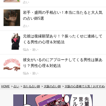
占い
岩手・盛岡の手相占い！本当に当たると大人気
の占い師5選
占い
元彼は復縁願望あり！？振ったくせに連絡して
くる男性の心理＆対処法
悩み・迷い
彼女がいるのにアプローチしてくる男性は脈あ
り？男性心理＆対処法
悩み・迷い
HOME
占い
当たる占い師
大阪の占い師
大阪の心斎橋で人気！おすすめ