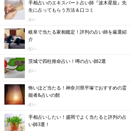
手相占いのエキスパート占い師『波木星龍』先
生に占ってもらう方法＆口コミ
占い
岐阜で当たる家相鑑定！評判の占い師を厳選紹
介
占い
茨城で四柱推命占い！噂の占い師2選
占い
怖いほど当たる！神奈川県平塚でおすすめの霊
能者&占いの館
占い
手相占いしたい！盛岡でよく当たると評判の占
い師3選！