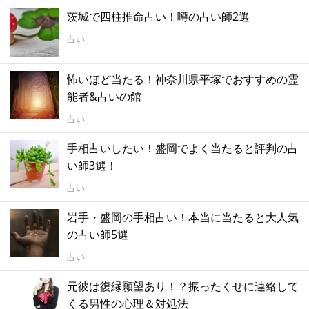
茨城で四柱推命占い！噂の占い師2選
占い
怖いほど当たる！神奈川県平塚でおすすめの霊
能者&占いの館
占い
手相占いしたい！盛岡でよく当たると評判の占
い師3選！
占い
岩手・盛岡の手相占い！本当に当たると大人気
の占い師5選
占い
元彼は復縁願望あり！？振ったくせに連絡して
くる男性の心理＆対処法