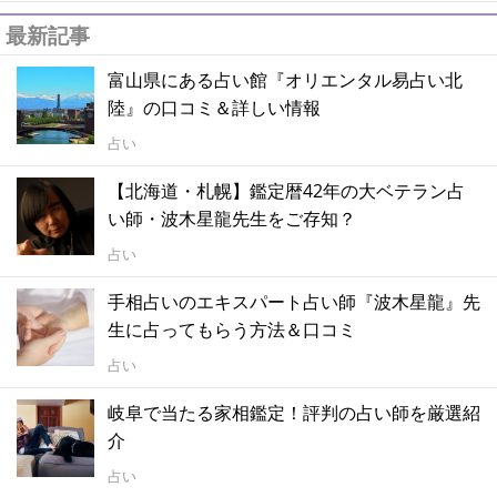
最新記事
富山県にある占い館『オリエンタル易占い北
陸』の口コミ＆詳しい情報
占い
【北海道・札幌】鑑定暦42年の大ベテラン占
い師・波木星龍先生をご存知？
占い
手相占いのエキスパート占い師『波木星龍』先
生に占ってもらう方法＆口コミ
占い
岐阜で当たる家相鑑定！評判の占い師を厳選紹
介
占い