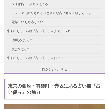
東京都内に3店舗構えてる
メディアで紹介されるほど有名な占い師が在籍している
電話占いも対応している
東京にある占い館『占い優占』の人気占い師
瑠風(るか)先生
慶(けい)先生
東京にある占い館『占い優占』の口コミ
東京にある占い館『占い優占』の情報
目次をすべて見る
占い料金
東京の銀座・有楽町・赤坂にある占い館『占
店舗詳細
い優占』の魅力
さいごに