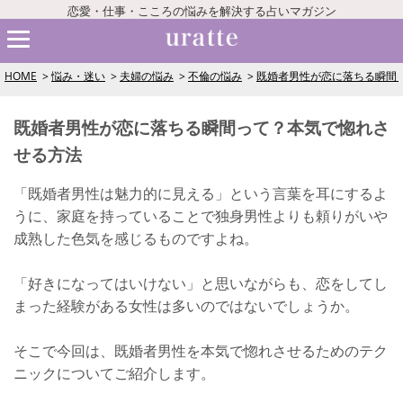
恋愛・仕事・こころの悩みを解決する占いマガジン
HOME
悩み・迷い
夫婦の悩み
不倫の悩み
既婚者男性が恋に落ちる瞬間
既婚者男性が恋に落ちる瞬間って？本気で惚れさ
せる方法
「既婚者男性は魅力的に見える」という言葉を耳にするよ
うに、家庭を持っていることで独身男性よりも頼りがいや
成熟した色気を感じるものですよね。
「好きになってはいけない」と思いながらも、恋をしてし
まった経験がある女性は多いのではないでしょうか。
そこで今回は、既婚者男性を本気で惚れさせるためのテク
ニックについてご紹介します。