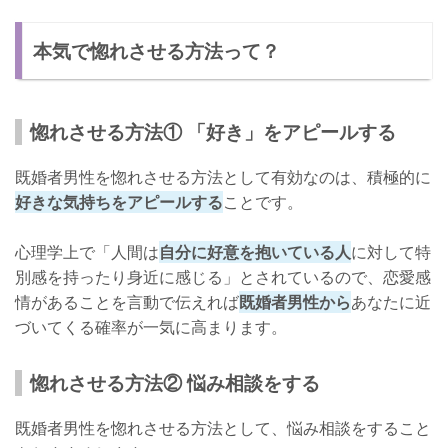
本気で惚れさせる方法って？
惚れさせる方法① 「好き」をアピールする
既婚者男性を惚れさせる方法として有効なのは、積極的に
好きな気持ちをアピールする
ことです。
心理学上で「人間は
自分に好意を抱いている人
に対して特
別感を持ったり身近に感じる」とされているので、恋愛感
情があることを言動で伝えれば
既婚者男性から
あなたに近
づいてくる確率が一気に高まります。
惚れさせる方法② 悩み相談をする
既婚者男性を惚れさせる方法として、悩み相談をすること