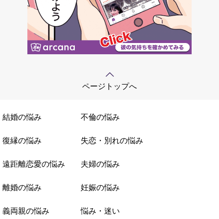
ページトップへ
結婚の悩み
不倫の悩み
復縁の悩み
失恋・別れの悩み
遠距離恋愛の悩み
夫婦の悩み
離婚の悩み
妊娠の悩み
義両親の悩み
悩み・迷い