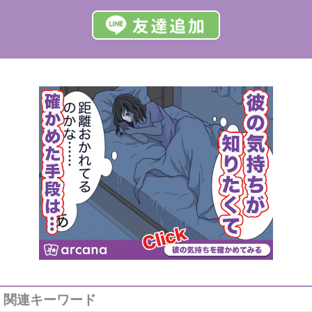
関連キーワード