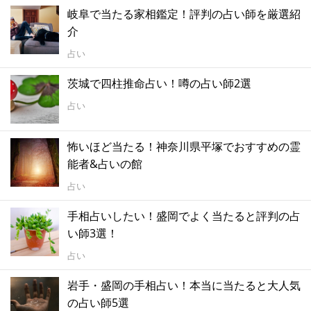
岐阜で当たる家相鑑定！評判の占い師を厳選紹
介
占い
茨城で四柱推命占い！噂の占い師2選
占い
怖いほど当たる！神奈川県平塚でおすすめの霊
能者&占いの館
占い
手相占いしたい！盛岡でよく当たると評判の占
い師3選！
占い
岩手・盛岡の手相占い！本当に当たると大人気
の占い師5選