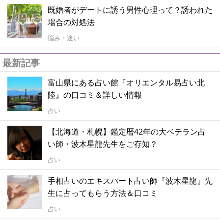
既婚者がデートに誘う男性心理って？誘われた
場合の対処法
悩み・迷い
最新記事
富山県にある占い館『オリエンタル易占い北
陸』の口コミ＆詳しい情報
占い
【北海道・札幌】鑑定暦42年の大ベテラン占
い師・波木星龍先生をご存知？
占い
手相占いのエキスパート占い師『波木星龍』先
生に占ってもらう方法＆口コミ
占い