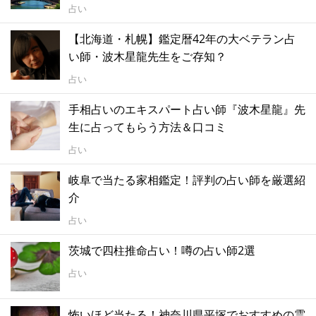
占い
【北海道・札幌】鑑定暦42年の大ベテラン占
い師・波木星龍先生をご存知？
占い
手相占いのエキスパート占い師『波木星龍』先
生に占ってもらう方法＆口コミ
占い
岐阜で当たる家相鑑定！評判の占い師を厳選紹
介
占い
茨城で四柱推命占い！噂の占い師2選
占い
怖いほど当たる！神奈川県平塚でおすすめの霊