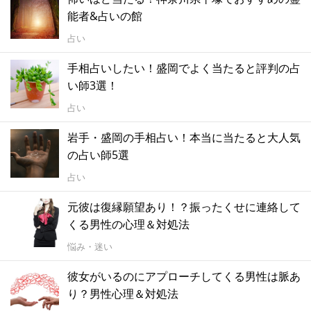
能者&占いの館
占い
手相占いしたい！盛岡でよく当たると評判の占
い師3選！
占い
岩手・盛岡の手相占い！本当に当たると大人気
の占い師5選
占い
元彼は復縁願望あり！？振ったくせに連絡して
くる男性の心理＆対処法
悩み・迷い
彼女がいるのにアプローチしてくる男性は脈あ
り？男性心理＆対処法