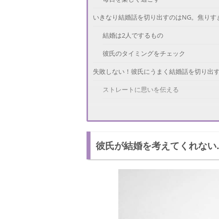
いきなり結婚話を切り出すのはNG。焦りす
結婚は2人でするもの
彼氏のタイミングをチェック
失敗しない！彼氏にうまく結婚話を切り出す
ストレートに思いを伝える
夫婦共働きを提案
結婚のリミットを伝える
彼氏が結婚を考えてくれない.
人生設計を聞いてみる
わざとかも？結婚話をしてこない男性心理
責任というプレッシャー
自由を失う恐怖
彼氏の気持ちも理解してうまく結婚話を切