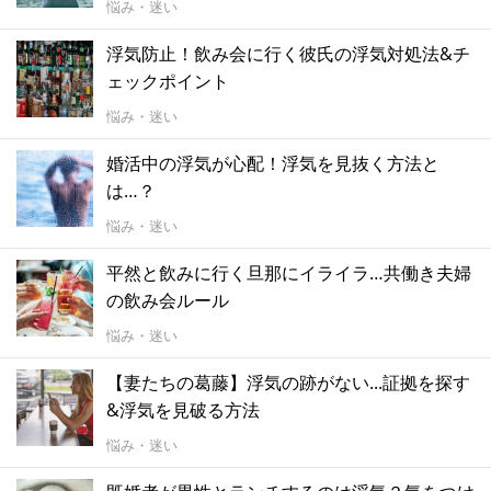
悩み・迷い
浮気防止！飲み会に行く彼氏の浮気対処法&チ
ェックポイント
悩み・迷い
婚活中の浮気が心配！浮気を見抜く方法と
は…？
悩み・迷い
平然と飲みに行く旦那にイライラ…共働き夫婦
の飲み会ルール
悩み・迷い
【妻たちの葛藤】浮気の跡がない...証拠を探す
&浮気を見破る方法
悩み・迷い