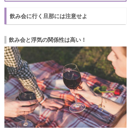
飲み会と浮気を見抜く方法②：帰宅してからの行動
飲み会に行く旦那には注意せよ
まだある！浮気のチェックポイント
浮気のチェックポイント①：飲み会の日程で見抜く
浮気のチェックポイント②：見た目の変化で見抜く
飲み会と浮気の関係性は高い！
さいごに