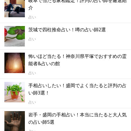
岐阜で当たる家相鑑定！評判の占い師を厳選紹
介
占い
茨城で四柱推命占い！噂の占い師2選
占い
怖いほど当たる！神奈川県平塚でおすすめの霊
能者&占いの館
占い
手相占いしたい！盛岡でよく当たると評判の占
い師3選！
占い
岩手・盛岡の手相占い！本当に当たると大人気
の占い師5選