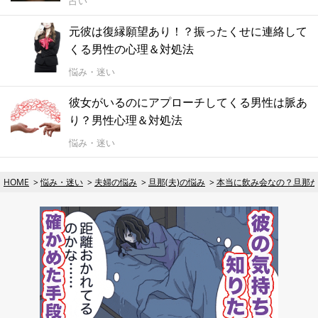
占い
元彼は復縁願望あり！？振ったくせに連絡して
くる男性の心理＆対処法
悩み・迷い
彼女がいるのにアプローチしてくる男性は脈あ
り？男性心理＆対処法
悩み・迷い
HOME
悩み・迷い
夫婦の悩み
旦那(夫)の悩み
本当に飲み会なの？旦那が