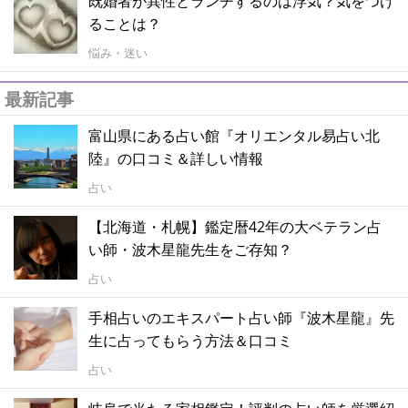
既婚者が異性とランチするのは浮気？気をつけ
ることは？
悩み・迷い
最新記事
富山県にある占い館『オリエンタル易占い北
陸』の口コミ＆詳しい情報
占い
【北海道・札幌】鑑定暦42年の大ベテラン占
い師・波木星龍先生をご存知？
占い
手相占いのエキスパート占い師『波木星龍』先
生に占ってもらう方法＆口コミ
占い