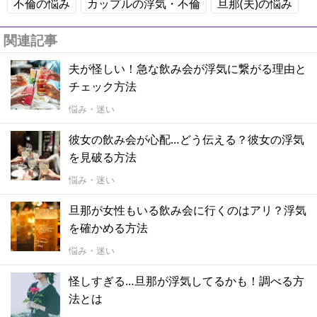
不倫の悩み
カップルの浮気・不倫
旦那(夫)の悩み
関連記事
夫が怪しい！急な飲み会が浮気に繋がる理由と
チェック方法
悩み・迷い
彼女の飲み会が心配…どう伝える？彼女の浮気
を見破る方法
悩み・迷い
旦那が女性もいる飲み会に行くのはアリ？浮気
を確かめる方法
悩み・迷い
怪しすぎる…旦那が浮気してるかも！調べる方
法とは