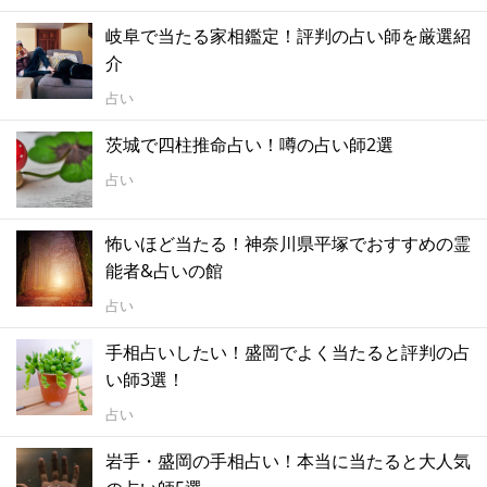
岐阜で当たる家相鑑定！評判の占い師を厳選紹
介
占い
茨城で四柱推命占い！噂の占い師2選
占い
怖いほど当たる！神奈川県平塚でおすすめの霊
能者&占いの館
占い
手相占いしたい！盛岡でよく当たると評判の占
い師3選！
占い
岩手・盛岡の手相占い！本当に当たると大人気