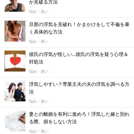
か見破る方法
悩み・迷い
旦那の浮気を見破れ！かまかけをして不倫を暴
く具体的な方法
悩み・迷い
彼氏の浮気が怪しい...彼氏の浮気を疑う心理＆
対処法
悩み・迷い
浮気しやすい？専業主夫の夫の浮気を調べる方
法
悩み・迷い
妻との離婚を有利に進めろ！浮気した嫁と別れ
る際、損をしない方法
悩み・迷い