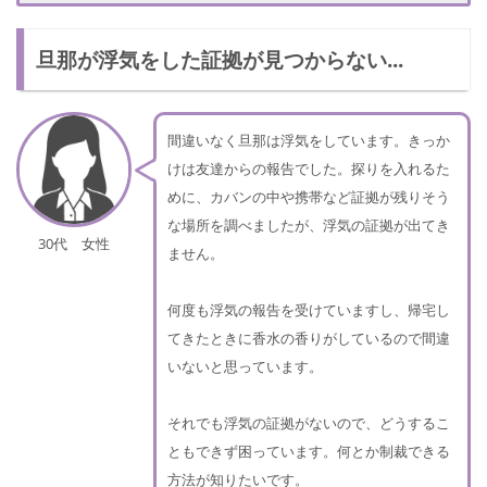
旦那の浮気を見破る方法
旦那が浮気をした証拠が見つからない...
浮気を見破る方法①：じっくり旦那を観察する
浮気を見破る方法②：ハニートラップをしかけてみる
さいごに
間違いなく旦那は浮気をしています。きっか
けは友達からの報告でした。探りを入れるた
めに、カバンの中や携帯など証拠が残りそう
な場所を調べましたが、浮気の証拠が出てき
30代 女性
ません。
何度も浮気の報告を受けていますし、帰宅し
てきたときに香水の香りがしているので間違
いないと思っています。
それでも浮気の証拠がないので、どうするこ
ともできず困っています。何とか制裁できる
方法が知りたいです。