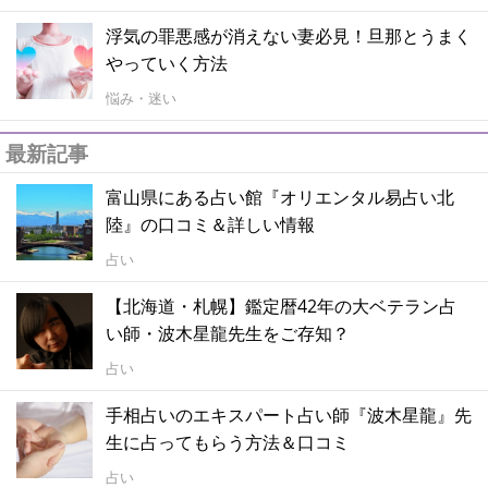
浮気の罪悪感が消えない妻必見！旦那とうまく
やっていく方法
悩み・迷い
最新記事
富山県にある占い館『オリエンタル易占い北
陸』の口コミ＆詳しい情報
占い
【北海道・札幌】鑑定暦42年の大ベテラン占
い師・波木星龍先生をご存知？
占い
手相占いのエキスパート占い師『波木星龍』先
生に占ってもらう方法＆口コミ
占い