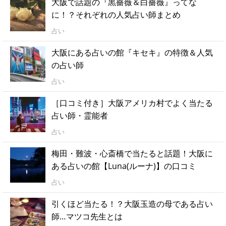
大阪で話題の『黒薔薇＆白薔薇』ってな
に！？それぞれの人気占い師まとめ
占い
大阪にある占いの館『キセキ』の特徴＆人気
の占い師
占い
［口コミ付き］大阪アメリカ村でよく当たる
占い師・霊能者
占い
梅田・難波・心斎橋で当たると話題！大阪に
ある占いの館【Luna(ルーナ)】の口コミ
占い
引くほど当たる！？大阪玉造の母である占い
師…マツコ先生とは