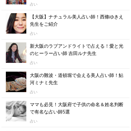
占い
【大阪】ナチュラル美人占い師！西條ゆきえ
先生をご紹介
占い
新大阪のラブアンドライトで占える！愛と光
のヒーラー占い師 吉田ルナ先生
占い
大阪の難波・道頓堀で会える美人占い師！鮎
河ミナミ先生
占い
ママも必見！大阪府で子供の命名＆姓名判断
で有名な占い師5選
占い