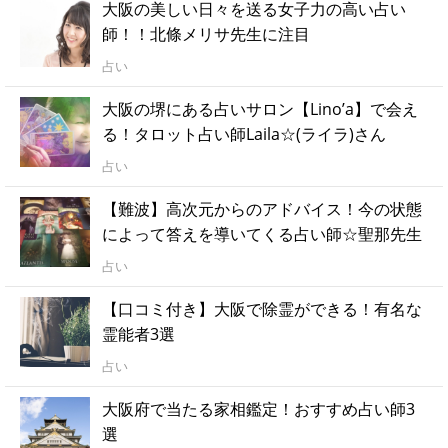
大阪の美しい日々を送る女子力の高い占い
師！！北條メリサ先生に注目
占い
大阪の堺にある占いサロン【Lino’a】で会え
る！タロット占い師Laila☆(ライラ)さん
占い
【難波】高次元からのアドバイス！今の状態
によって答えを導いてくる占い師☆聖那先生
占い
【口コミ付き】大阪で除霊ができる！有名な
霊能者3選
占い
大阪府で当たる家相鑑定！おすすめ占い師3
選