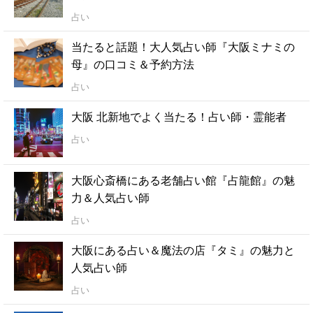
占い
当たると話題！大人気占い師『大阪ミナミの
母』の口コミ＆予約方法
占い
大阪 北新地でよく当たる！占い師・霊能者
占い
大阪心斎橋にある老舗占い館『占龍館』の魅
力＆人気占い師
占い
大阪にある占い＆魔法の店『タミ』の魅力と
人気占い師
占い