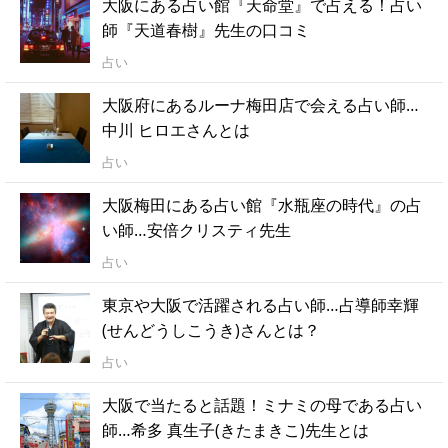
大阪にある占い館『天命堂』で占える！占い
師『天道春樹』先生の口コミ
占い
大阪府にあるルーナ梅田店で会える占い師…
中川 ヒロエさんとは
占い
大阪梅田にある占い館『水瓶座の時代』の占
い師…安倍クリスティ先生
占い
東京や大阪で活躍される占い師…占導師幸輝
(せんどうしこうき)さんとは？
占い
大阪で当たると話題！ミナミの母である占い
師…希多 真生子(きたまきこ)先生とは