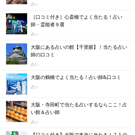
占い
［口コミ付き］心斎橋でよく当たる！占い
師・霊能者９選
占い
大阪にある占いの館【千里眼】！当たる占い
師の口コミ
占い
大阪の鶴橋でよく当たる！占い師&口コミ
占い
大阪・寺田町で当たる占いするならここ！占
い館＆占い師
占い
【口コミ付き】大阪で本当に当たる！７人の