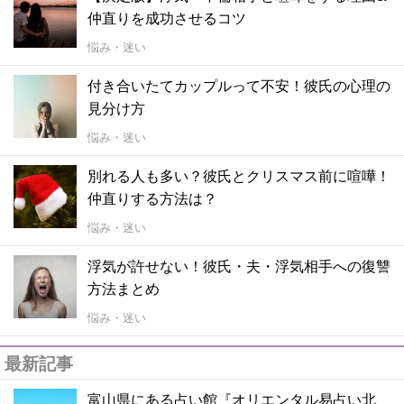
仲直りを成功させるコツ
悩み・迷い
付き合いたてカップルって不安！彼氏の心理の
見分け方
悩み・迷い
別れる人も多い？彼氏とクリスマス前に喧嘩！
仲直りする方法は？
悩み・迷い
浮気が許せない！彼氏・夫・浮気相手への復讐
方法まとめ
悩み・迷い
最新記事
富山県にある占い館『オリエンタル易占い北