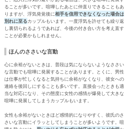
ることが多いです。喧嘩したあとに仲直りできることもあ
りますが、浮気発覚後に
相手を信用できなくなった場合は
別れに至る
カップルもいます。一度浮気を許せても繰り返
し裏切られるようであれば、今後の付き合い方を考え直す
ことが必要かもしれません。
ほんのささいな言動
心に余裕がないときは、普段は気にならないようなささい
な言動でも喧嘩に発展することがあります。とくに、男性
は仕事が忙しくなると気持ちに余裕がなくなり、彼女への
連絡を後回しにすることも多いです。直接会ったときも適
当な対応になり、その態度に女性の感情が爆発して大きな
喧嘩に発展してしまうカップルもいます。
女性も余裕がないときほど感情的になりやすく、彼氏のさ
さいな言動にイラッとしてしまうことが多いようです。喧