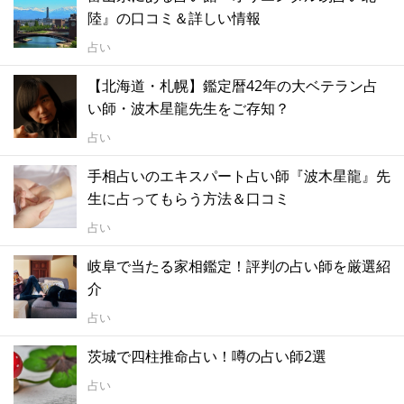
陸』の口コミ＆詳しい情報
占い
【北海道・札幌】鑑定暦42年の大ベテラン占
い師・波木星龍先生をご存知？
占い
手相占いのエキスパート占い師『波木星龍』先
生に占ってもらう方法＆口コミ
占い
岐阜で当たる家相鑑定！評判の占い師を厳選紹
介
占い
茨城で四柱推命占い！噂の占い師2選
占い