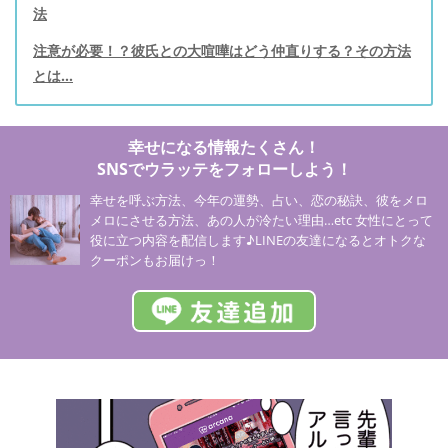
法
注意が必要！？彼氏との大喧嘩はどう仲直りする？その方法
とは…
幸せになる情報たくさん！
SNSでウラッテをフォローしよう！
幸せを呼ぶ方法、今年の運勢、占い、恋の秘訣、彼をメロ
メロにさせる方法、あの人が冷たい理由…etc 女性にとって
役に立つ内容を配信します♪LINEの友達になるとオトクな
クーポンもお届けっ！