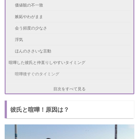
価値観の不一致
嫉妬やわがまま
会う頻度の少なさ
浮気
ほんのささいな言動
喧嘩した彼氏と仲直りしやすいタイミング
喧嘩後すぐのタイミング
喧嘩から数日たったタイミング
目次をすべて見る
喧嘩した彼氏と仲直りする方法
彼氏と喧嘩！原因は？
素直に謝る
喧嘩の原因について話し合う
なるべくいつもどおり振る舞う