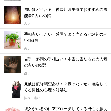
怖いほど当たる！神奈川県平塚でおすすめの霊
能者&占いの館
占い
手相占いしたい！盛岡でよく当たると評判の占
い師3選！
占い
岩手・盛岡の手相占い！本当に当たると大人気
の占い師5選
占い
元彼は復縁願望あり！？振ったくせに連絡して
くる男性の心理＆対処法
悩み・迷い
彼女がいるのにアプローチしてくる男性は脈あ