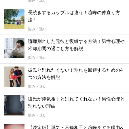
悩み・迷い
長続きするカップルは違う！喧嘩の仲直り方
法！
悩み・迷い
喧嘩別れした元彼と復縁する方法！男性心理や
冷却期間の過ごし方を解説
悩み・迷い
彼氏と別れたくない！別れを回避するための4
つの方法を解説
悩み・迷い
彼氏が浮気相手と別れてくれない！男性心理と
別れない理由
悩み・迷い
【決定版】浮気・不倫相手と喧嘩をする理由&