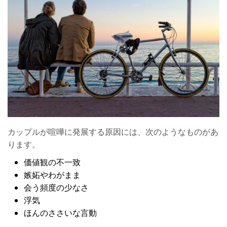
少し距離を置く
彼氏と喧嘩しているときのNG行動
すぐに別れを切り出す
過去の話を繰り返す
彼を無視する
感情的になる
彼氏を一方的に責める
カップルが喧嘩に発展する原因には、次のようなものがあ
彼氏と喧嘩しないための3つのポイント
ります。
1. お互いの気持ちを尊重する
価値観の不一致
嫉妬やわがまま
2. 感謝の気持ちや愛情表現は言葉で伝える
会う頻度の少なさ
3. ひとりの時間を楽しむ余裕をもつ
浮気
ほんのささいな言動
わかり合えるまで話し合おう！