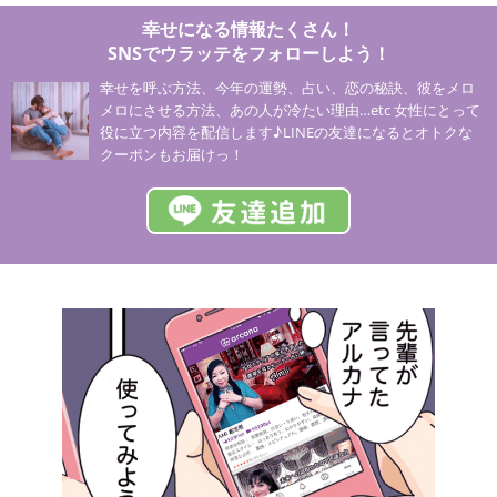
幸せになる情報たくさん！
SNSでウラッテをフォローしよう！
幸せを呼ぶ方法、今年の運勢、占い、恋の秘訣、彼をメロ
メロにさせる方法、あの人が冷たい理由…etc 女性にとって
役に立つ内容を配信します♪LINEの友達になるとオトクな
クーポンもお届けっ！