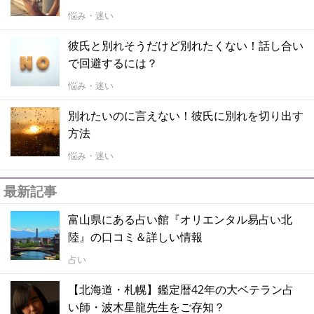
悩み・迷い
彼氏と別れそうだけど別れたくない！話し合い
で回避するには？
悩み・迷い
別れたいのに言えない！彼氏に別れを切り出す
方法
悩み・迷い
最新記事
富山県にある占い館『オリエンタル易占い北
陸』の口コミ＆詳しい情報
占い
【北海道・札幌】鑑定暦42年の大ベテラン占
い師・波木星龍先生をご存知？