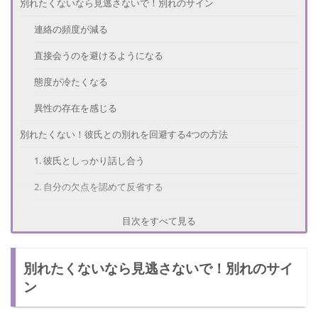
別れたくないなら見逃さないで！別れのサイン
連絡の頻度が減る
直接会うのを避けるようになる
態度が冷たくなる
異性の存在を感じる
別れたくない！彼氏との別れを回避する4つの方法
1. 彼氏としっかり話し合う
2. 自分の欠点を認めて反省する
3. 彼氏が好きだという気持ちを素直に伝える
目次をすべて見る
4. 冷却期間を設ける
別れたくないなら見逃さないで！別れのサイ
別れたくないなら要チェック！彼氏が別れたがる理由
ン
価値観が違う