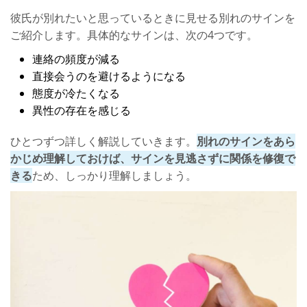
わがままで束縛が激しい
彼氏が別れたいと思っているときに見せる別れのサインを
連絡の回数や会う頻度が少ない
ご紹介します。具体的なサインは、次の4つです。
女性としての魅力が感じられない
連絡の頻度が減る
直接会うのを避けるようになる
彼氏が「別れたくない」と思う女性の特徴
態度が冷たくなる
自分のことを理解してくれる女性
異性の存在を感じる
2人の将来が想像できる女性
ひとつずつ詳しく解説していきます。
別れのサインをあら
別れたくないなら気を付けて！気持ちが離れるNG行動
かじめ理解しておけば、サインを見逃さずに関係を修復で
きる
ため、しっかり理解しましょう。
感情的になって相手を責める
しつこく付きまとう
ほかの男性と付き合う
今後のことは2人でよく話し合おう！