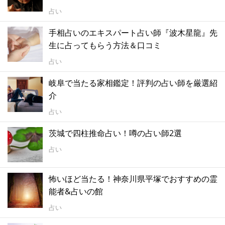
占い
手相占いのエキスパート占い師『波木星龍』先
生に占ってもらう方法＆口コミ
占い
岐阜で当たる家相鑑定！評判の占い師を厳選紹
介
占い
茨城で四柱推命占い！噂の占い師2選
占い
怖いほど当たる！神奈川県平塚でおすすめの霊
能者&占いの館
占い