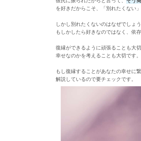
彼氏に振られたからと言って、
そう
別れたいと言われたときの対処法
を好きだからこそ、「別れたくない
効果的な行動1：明るく前向きに過ごす
しかし別れたくないのはなぜでしょ
効果的な行動2：謝罪と感謝をする
もしかしたら好きなのではなく、依
効果的な行動3：自分の日常をSNSに投
復縁ができるように頑張ることも大
よりを戻したくなる彼女の特徴
幸せなのかを考えることも大切です
彼女の特徴1：以前より可愛くなってい
もし復縁することがあなたの幸せに
彼女の特徴2：一人の時間を楽しんでい
解説しているので要チェックです。
振られたけど復縁できた体験談
さいごに