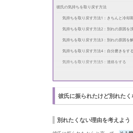
彼氏の気持ちを取り戻す方法
気持ちを取り戻す方法1：きちんと冷却
気持ちを取り戻す方法2：別れの原因を
気持ちを取り戻す方法3：別れの原因を
気持ちを取り戻す方法4：自分磨きをす
気持ちを取り戻す方法5：連絡をする
復縁ができなくなるNGなこと
1. 激しく感情的になる
彼氏に振られたけど別れたく
2. SNSに別れについて書く
3. ブロックをする
4. 男遊びをする
別れたくない理由を考えよう
5. しつこく連絡をする