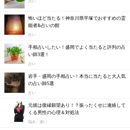
占い
怖いほど当たる！神奈川県平塚でおすすめの霊
能者&占いの館
占い
手相占いしたい！盛岡でよく当たると評判の占
い師3選！
占い
岩手・盛岡の手相占い！本当に当たると大人気
の占い師5選
占い
元彼は復縁願望あり！？振ったくせに連絡して
くる男性の心理＆対処法
悩み・迷い