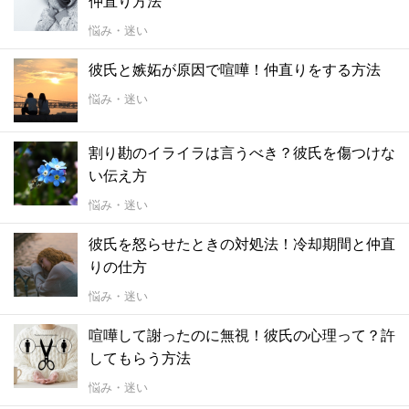
仲直り方法
悩み・迷い
彼氏と嫉妬が原因で喧嘩！仲直りをする方法
悩み・迷い
割り勘のイライラは言うべき？彼氏を傷つけな
い伝え方
悩み・迷い
彼氏を怒らせたときの対処法！冷却期間と仲直
りの仕方
悩み・迷い
喧嘩して謝ったのに無視！彼氏の心理って？許
してもらう方法
悩み・迷い