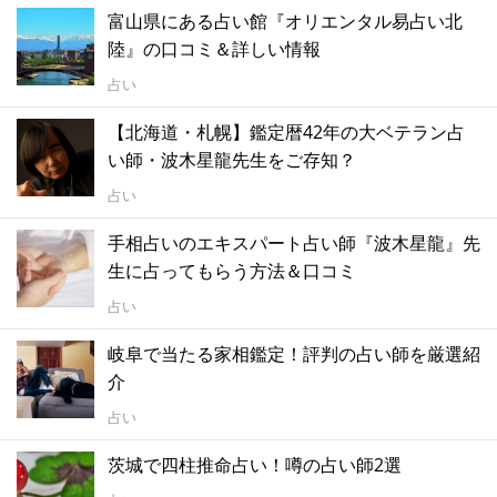
富山県にある占い館『オリエンタル易占い北
陸』の口コミ＆詳しい情報
占い
【北海道・札幌】鑑定暦42年の大ベテラン占
い師・波木星龍先生をご存知？
占い
手相占いのエキスパート占い師『波木星龍』先
生に占ってもらう方法＆口コミ
占い
岐阜で当たる家相鑑定！評判の占い師を厳選紹
介
占い
茨城で四柱推命占い！噂の占い師2選