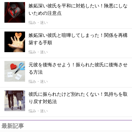
嫉妬深い彼氏を平和に対処したい！険悪にしな
いための注意点
悩み・迷い
嫉妬深い彼氏と喧嘩してしまった！関係を再構
築する手順
悩み・迷い
元彼を後悔させよう！振られた彼氏に後悔させ
る方法
悩み・迷い
彼氏に振られたけど別れたくない！気持ちを取
り戻す対処法
悩み・迷い
最新記事