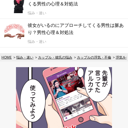
くる男性の心理＆対処法
悩み・迷い
彼女がいるのにアプローチしてくる男性は脈あ
り？男性心理＆対処法
悩み・迷い
HOME
悩み・迷い
カップル・彼氏の悩み
カップルの浮気・不倫
浮気を