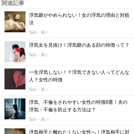
関連記事
浮気癖がやめられない！女の浮気の理由と対処
法
悩み・迷い
浮気女を見抜け！浮気癖のある顔の特徴って？
悩み・迷い
一生浮気しない！？浮気できない人ってどんな
人？女性の特徴
悩み・迷い
浮気、不倫をされやすい女性の特徴8選！夫の
浮気・不倫を防止する方法は？
悩み・迷い
浮気相手と離れたくない女性へ！浮気相手に対