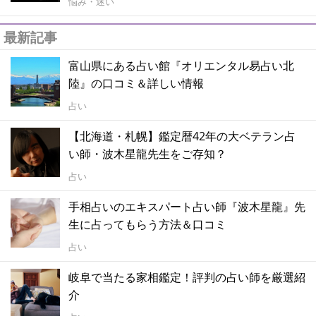
悩み・迷い
最新記事
富山県にある占い館『オリエンタル易占い北
陸』の口コミ＆詳しい情報
占い
【北海道・札幌】鑑定暦42年の大ベテラン占
い師・波木星龍先生をご存知？
占い
手相占いのエキスパート占い師『波木星龍』先
生に占ってもらう方法＆口コミ
占い
岐阜で当たる家相鑑定！評判の占い師を厳選紹
介