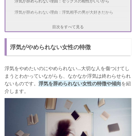
浮気が辞められない理由：セックスの相性がいいから
浮気が辞められない理由：浮気相手の男が大好きだから
浮気が辞められない理由：浮気の罪悪感がないから
目次をすべて見る
浮気がやめられない女性心理
浮気がやめられない女性の特徴
浮気をやめたいのにやめられない女性の声 ①
浮気をやめたいのにやめられない女性の声 ②
浮気をやめたいのにやめられない...大切な人を傷つけてし
浮気やめたいのにやめられない...浮気性はなおる？
まうとわかっていながらも、なかなか浮気は終わらせられ
浮気やめたい...浮気癖をなおすことはできる？
ないものです。
浮気を辞められない女性の特徴や傾向
を紹
介します。
浮気がやめられないときの対処法
友人関係を整理する、付き合う人を選ぶ
浮気相手の連絡先を消してLINEできないようにする
彼氏がいるのに浮気をするリスクを考える
浮気をやめられない女性が実践した浮気の辞め方