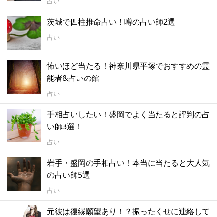
占い
茨城で四柱推命占い！噂の占い師2選
占い
怖いほど当たる！神奈川県平塚でおすすめの霊
能者&占いの館
占い
手相占いしたい！盛岡でよく当たると評判の占
い師3選！
占い
岩手・盛岡の手相占い！本当に当たると大人気
の占い師5選
占い
元彼は復縁願望あり！？振ったくせに連絡して