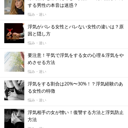
する男性の本音は迷惑？
悩み・迷い
浮気がバレる女性とバレない女性の違いは？原
因と隠し方
悩み・迷い
要注意！平気で浮気をする女の心理＆浮気をや
めさせる方法
悩み・迷い
浮気をする割合は20%〜30%！？浮気経験のあ
る女性の特徴
悩み・迷い
浮気相手の女が憎い！復讐する方法と浮気防止
方法