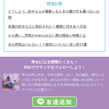
関連記事
どうしよう…好きな人が複数いるときの選び方＆選べない心
理
友達の好きな人に告白された！穏便に付き合う方法
たち悪い…浮気がやめられない男の理由と特徴とは
女の浮気はバレない！？絶対にバレない言い訳11選
幸せになる情報たくさん！
SNSでウラッテをフォローしよう！
幸せを呼ぶ方法、今年の運勢、占い、恋の秘訣、彼をメロ
メロにさせる方法、あの人が冷たい理由…etc 女性にとって
役に立つ内容を配信します♪LINEの友達になるとオトクな
クーポンもお届けっ！