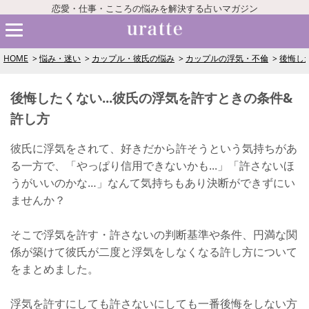
恋愛・仕事・こころの悩みを解決する占いマガジン
HOME
悩み・迷い
カップル・彼氏の悩み
カップルの浮気・不倫
後悔し
後悔したくない...彼氏の浮気を許すときの条件&
許し方
彼氏に浮気をされて、好きだから許そうという気持ちがあ
る一方で、「やっぱり信用できないかも...」「許さないほ
うがいいのかな…」なんて気持ちもあり決断ができずにい
ませんか？
そこで浮気を許す・許さないの判断基準や条件、円満な関
係が築けて彼氏が二度と浮気をしなくなる許し方について
をまとめました。
浮気を許すにしても許さないにしても一番後悔をしない方