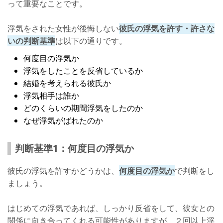
って重要なことです。
条件1：次は許さないと伝える
浮気をされた女性が後悔しない
彼氏の浮気を許す・許さな
条件2：何事も報告をさせる
いの判断基準
は以下の通りです。
条件3：常にLINEを見れるようにする
何度目の浮気か
条件4：適度に束縛をする
浮気をしたことを反省しているか
結婚を考えられる彼氏か
条件5：悪いところを直す
浮気相手は誰か
浮気を許すなら焦らず時間をかけて
どのくらいの期間浮気をしたのか
なぜ浮気がばれたのか
判断基準1：何度目の浮気か
彼氏の浮気を許すかどうかは、
何度目の浮気か
で判断をし
ましょう。
はじめての浮気であれば、しっかり反省をして、彼女との
関係に向き合ってくれる可能性がありますが、２回以上浮