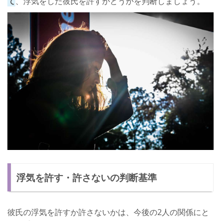
て
、浮気をした彼氏を許すかどうかを判断しましょう。
必ずしも期間を決める必要はない
恋人の浮気を許す方法
方法1：完全に浮気相手と別れてもらう
方法2：お互いに納得をするまで話し合う
方法3：2人で浮気の原因を解決する
方法4：浮気の制裁を与える
方法5：浮気をされない女になる
浮気を許す場合の心得
心得1：浮気を許した以上は蒸し返さない
浮気を許す・許さないの判断基準
心得2：自分が優位な立場だと考えない
心得3：自分から彼氏に歩み寄る
彼氏の浮気を許すか許さないかは、今後の2人の関係にと
浮気を再発しないための防止策