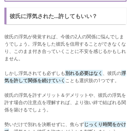
エピソード1：彼氏の浮気が1回目だったので許しました
彼氏に浮気された...許してもいい？
エピソード2：結婚を考えられる彼氏だったので浮気を許しまし
た
そもそも浮気ってどこから？
彼氏の浮気が発覚すれば、今後の2人の関係に悩んでしま
浮気を許すメリット
うでしょう。浮気をした彼氏を信用することができなくな
り、このまま付き合っていくことに不安を感じるかもしれ
メリット1：彼氏を失わない
ません。
メリット2：2人の絆が強くなる
しかし浮気されても必ずしも
別れる必要はなく
、彼氏の
浮
メリット3：より魅力的な女性になれる
気を許して関係を続けていく
ことも選択肢の1つです。
浮気を許すデメリット
彼氏の浮気を許すメリット＆デメリットや、彼氏の浮気を
デメリット1：浮気を繰り返される
許す場合の注意点を理解すれば、より強い絆で結ばれる関
デメリット2：時間を無駄にするかもしれない
係を築けるでしょう。
恋人の浮気を許すベストな期間
勢いだけで別れを決断せずに、焦らず
じっくり時間をかけ
最低1～2ヶ月は距離を置く