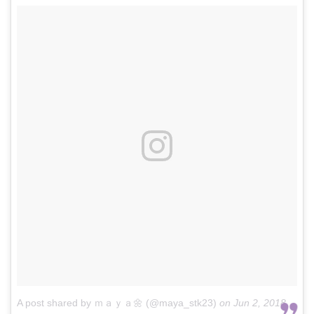
A post shared by ｍａｙａ🌼 (@maya_stk23)
on
Jun 2, 2018 at 6:17am PDT