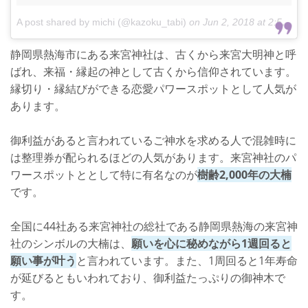
A post shared by michi (@kazoku_tabi)
on
Jun 2, 2018 at 2:57am PDT
静岡県熱海市にある来宮神社は、古くから来宮大明神と呼
ばれ、来福・縁起の神として古くから信仰されています。
縁切り・縁結びができる恋愛パワースポットとして人気が
あります。
御利益があると言われているご神水を求める人で混雑時に
は整理券が配られるほどの人気があります。来宮神社のパ
ワースポットととして特に有名なのが
樹齢2,000年の大楠
です。
全国に44社ある来宮神社の総社である静岡県熱海の来宮神
社のシンボルの大楠は、
願いを心に秘めながら1週回ると
願い事が叶う
と言われています。また、1周回ると1年寿命
が延びるともいわれており、御利益たっぷりの御神木で
す。