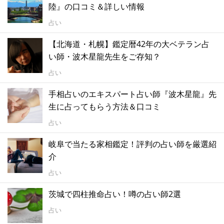
陸』の口コミ＆詳しい情報
占い
【北海道・札幌】鑑定暦42年の大ベテラン占
い師・波木星龍先生をご存知？
占い
手相占いのエキスパート占い師『波木星龍』先
生に占ってもらう方法＆口コミ
占い
岐阜で当たる家相鑑定！評判の占い師を厳選紹
介
占い
茨城で四柱推命占い！噂の占い師2選
占い