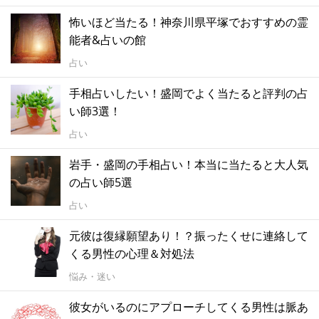
怖いほど当たる！神奈川県平塚でおすすめの霊
能者&占いの館
占い
手相占いしたい！盛岡でよく当たると評判の占
い師3選！
占い
岩手・盛岡の手相占い！本当に当たると大人気
の占い師5選
占い
元彼は復縁願望あり！？振ったくせに連絡して
くる男性の心理＆対処法
悩み・迷い
彼女がいるのにアプローチしてくる男性は脈あ