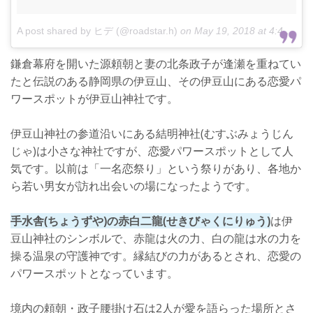
A post shared by ヒデ (@roadstar.h)
on
May 19, 2018 at 4:46pm PDT
鎌倉幕府を開いた源頼朝と妻の北条政子が逢瀬を重ねてい
たと伝説のある静岡県の伊豆山、その伊豆山にある恋愛パ
ワースポットが伊豆山神社です。
伊豆山神社の参道沿いにある結明神社(むすぶみょうじん
じゃ)は小さな神社ですが、恋愛パワースポットとして人
気です。以前は「一名恋祭り」という祭りがあり、各地か
ら若い男女が訪れ出会いの場になったようです。
手水舎(ちょうずや)の赤白二龍(せきびゃくにりゅう)
は伊
豆山神社のシンボルで、赤龍は火の力、白の龍は水の力を
操る温泉の守護神です。縁結びの力があるとされ、恋愛の
パワースポットとなっています。
境内の頼朝・政子腰掛け石は2人が愛を語らった場所とさ