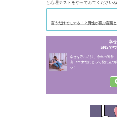
と心理テストをやってみてください
言うだけでモテる！？男性が喜ぶ言葉と
幸せ
SNSで
幸せを呼ぶ方法、今年の運勢
由…etc 女性にとって役に立
っ！