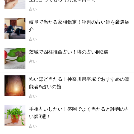
占い
岐阜で当たる家相鑑定！評判の占い師を厳選紹
介
占い
茨城で四柱推命占い！噂の占い師2選
占い
怖いほど当たる！神奈川県平塚でおすすめの霊
能者&占いの館
占い
手相占いしたい！盛岡でよく当たると評判の占
い師3選！
占い