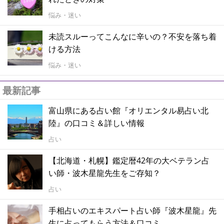
悩み・迷い
未読スルーってこんなに辛いの？不安を落ち着
ける方法
悩み・迷い
最新記事
富山県にある占い館『オリエンタル易占い北
陸』の口コミ＆詳しい情報
占い
【北海道・札幌】鑑定暦42年の大ベテラン占
い師・波木星龍先生をご存知？
占い
手相占いのエキスパート占い師『波木星龍』先
生に占ってもらう方法＆口コミ