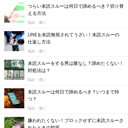
つらい未読スルーは何日で諦めるべき？切り替
える方法
悩み・迷い
LINEを未読無視されてうざい！未読スルーの
仕返し方法
悩み・迷い
未読スルーをする男は脈なし？諦めたくない！
対処法は？
悩み・迷い
未読スルーは何日で諦めるべき？いつまで待
つ？
悩み・迷い
嫌われたくない！ブロックせずに未読スルーさ
れたときの対策