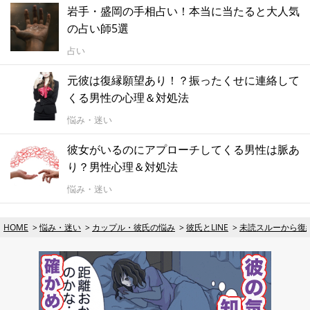
岩手・盛岡の手相占い！本当に当たると大人気
の占い師5選
占い
元彼は復縁願望あり！？振ったくせに連絡して
くる男性の心理＆対処法
悩み・迷い
彼女がいるのにアプローチしてくる男性は脈あ
り？男性心理＆対処法
悩み・迷い
HOME
悩み・迷い
カップル・彼氏の悩み
彼氏とLINE
未読スルーから復