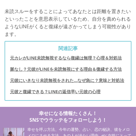
未読スルーをすることによってあなたとは距離を置きたい
といったことを意思表示しているため、自分を責められる
ようなLINEがくると復縁が遠ざかってしまう可能性があり
ます。
関連記事
元カレがLINE未読無視するなら復縁は無理？心理＆対処法
脈なし？元彼がLINEを未読無視にする理由＆復縁する方法
元彼にいきなり未読無視をされた…なぜ急に？意味と対処法
元彼と復縁できる？LINEの返信早い元彼の心理
幸せになる情報たくさん！
SNSでウラッテをフォローしよう！
幸せを呼ぶ方法、今年の運勢、占い、恋の秘訣、彼をメロ
メロにさせる方法、あの人が冷たい理由…etc 女性にとって