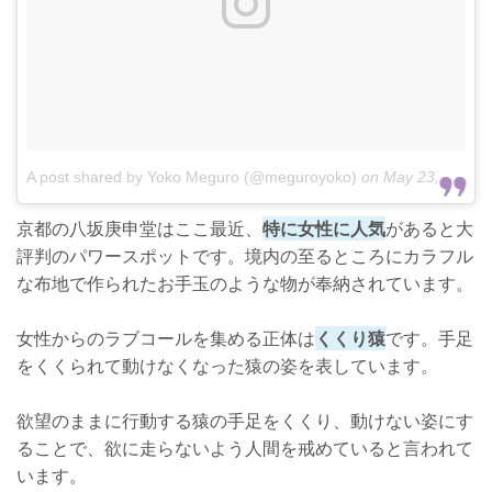
A post shared by Yoko Meguro (@meguroyoko)
on
May 23, 2017 at 3:59am PDT
京都の八坂庚申堂はここ最近、
特に女性に人気
があると大
評判のパワースポットです。境内の至るところにカラフル
な布地で作られたお手玉のような物が奉納されています。
女性からのラブコールを集める正体は
くくり猿
です。手足
をくくられて動けなくなった猿の姿を表しています。
欲望のままに行動する猿の手足をくくり、動けない姿にす
ることで、欲に走らないよう人間を戒めていると言われて
います。