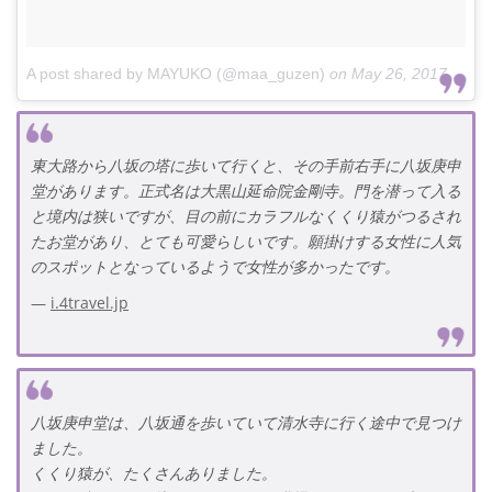
A post shared by MAYUKO (@maa_guzen)
on
May 26, 2017 at 9:41am PDT
東大路から八坂の塔に歩いて行くと、その手前右手に八坂庚申
堂があります。正式名は大黒山延命院金剛寺。門を潜って入る
と境内は狭いですが、目の前にカラフルなくくり猿がつるされ
たお堂があり、とても可愛らしいです。願掛けする女性に人気
のスポットとなっているようで女性が多かったです。
i.4travel.jp
八坂庚申堂は、八坂通を歩いていて清水寺に行く途中で見つけ
ました。
くくり猿が、たくさんありました。