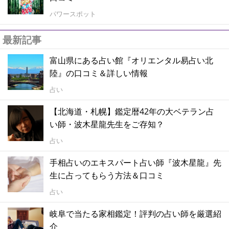
パワースポット
最新記事
富山県にある占い館『オリエンタル易占い北
陸』の口コミ＆詳しい情報
占い
【北海道・札幌】鑑定暦42年の大ベテラン占
い師・波木星龍先生をご存知？
占い
手相占いのエキスパート占い師『波木星龍』先
生に占ってもらう方法＆口コミ
占い
岐阜で当たる家相鑑定！評判の占い師を厳選紹
介