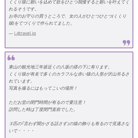
くくり猿に願いを込めて欲をひとつ我慢すると願いを叶えてく
れるそうです。
お寺のお守りの買うところで、女の人がひとつひとつ(くくり
猿)をてづくりで作られてました。
i.4travel.jp
東山の観光地三年坂近くの八坂の搭の下に有ります。
くくり猿が有名で多くのカラフルな赤い猿の人形が沢山吊るさ
れています。
写真を撮るにはもってこいの場所！
ただお堂の閉門時間が有るので要注意！
訪問した時は丁度閉門直前でした。
３匹の｢言わず聞かざる話さず｣の猿の飾りも有るので見逃さな
いで・・・・