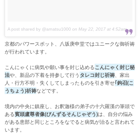
A post shared by @amatsu1000
on
May 22, 2017 at 4:52am PDT
京都のパワースポット、八坂庚申堂ではユニークな御祈祷
が行われています。
こんにゃくに病気や願い事を封じ込める
こんにゃく封じ秘
法
や、新品の下着を持参して行う
タレコ封じ祈祷
、家出
人・行方不明・失くしてしまったものを引き寄せ
｢鉤召(こ
うちょう)祈祷
などです。
境内の中央に鎮座し、お釈迦様の弟子の十六羅漢の筆頭で
ある
賓頭盧尊者像(びんずるそんじゃぞう)
は、自分の悩み
がある患部と同じところをなでると病気が治ると言われて
います。