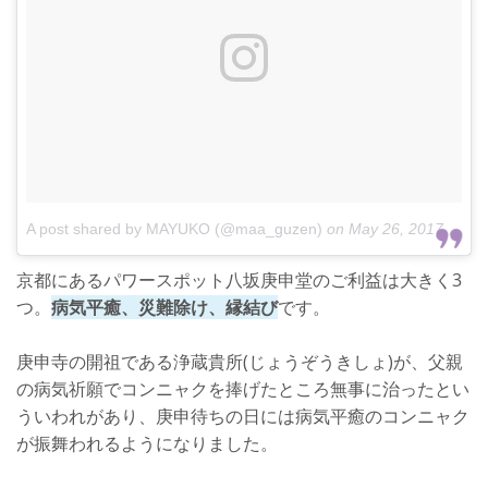
A post shared by MAYUKO (@maa_guzen)
on
May 26, 2017 at 9:41am PDT
京都にあるパワースポット八坂庚申堂のご利益は大きく3
つ。
病気平癒、災難除け、縁結び
です。
庚申寺の開祖である浄蔵貴所(じょうぞうきしょ)が、父親
の病気祈願でコンニャクを捧げたところ無事に治ったとい
ういわれがあり、庚申待ちの日には病気平癒のコンニャク
が振舞われるようになりました。