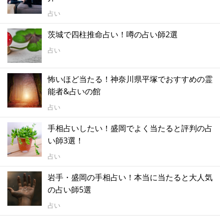
占い
茨城で四柱推命占い！噂の占い師2選
占い
怖いほど当たる！神奈川県平塚でおすすめの霊
能者&占いの館
占い
手相占いしたい！盛岡でよく当たると評判の占
い師3選！
占い
岩手・盛岡の手相占い！本当に当たると大人気
の占い師5選
占い