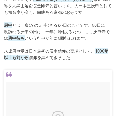
称を大黒山延命院金剛寺と言います。大日本三庚申として
も知名度が高く、由緒ある京都のお寺です。
庚申
とは、庚(かのえ)申(さる)の日のことです。60日に一
度訪れる庚申の日は、一年に6回あるため、ここ庚申寺で
は
庚申待ち
という行事が年に6回行われます。
八坂庚申堂は日本最初の庚申信仰の霊場として、
1000年
以上も前から
信仰を集めてきました。