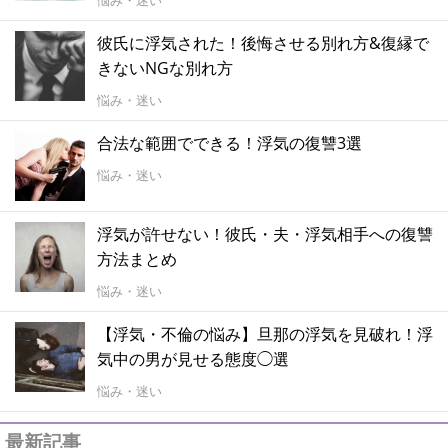
悩み・迷い
彼氏に浮気された！後悔させる別れ方&復縁で
きないNGな別れ方
悩み・迷い
合法な範囲でできる！浮気の復讐3選
悩み・迷い
浮気が許せない！彼氏・夫・浮気相手への復讐
方法まとめ
悩み・迷い
【浮気・不倫の悩み】旦那の浮気を見破れ！浮
気中の男が見せる態度◯選
悩み・迷い
最新記事