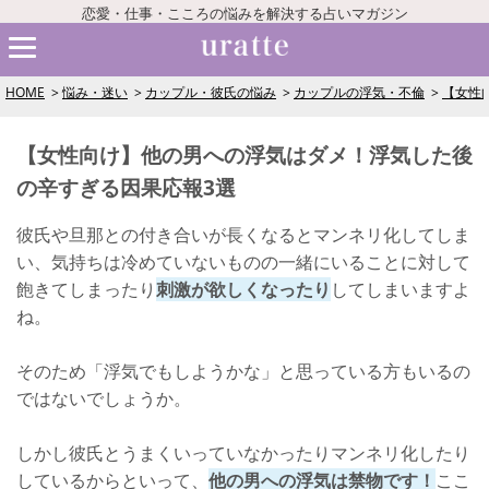
恋愛・仕事・こころの悩みを解決する占いマガジン
HOME
悩み・迷い
カップル・彼氏の悩み
カップルの浮気・不倫
【女性
【女性向け】他の男への浮気はダメ！浮気した後
の辛すぎる因果応報3選
彼氏や旦那との付き合いが長くなるとマンネリ化してしま
い、気持ちは冷めていないものの一緒にいることに対して
飽きてしまったり
刺激が欲しくなったり
してしまいますよ
ね。
そのため「浮気でもしようかな」と思っている方もいるの
ではないでしょうか。
しかし彼氏とうまくいっていなかったりマンネリ化したり
しているからといって、
他の男への浮気は禁物です！
ここ