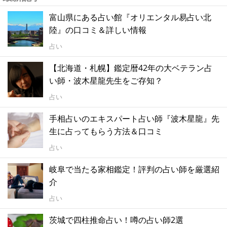
富山県にある占い館『オリエンタル易占い北
陸』の口コミ＆詳しい情報
占い
【北海道・札幌】鑑定暦42年の大ベテラン占
い師・波木星龍先生をご存知？
占い
手相占いのエキスパート占い師『波木星龍』先
生に占ってもらう方法＆口コミ
占い
岐阜で当たる家相鑑定！評判の占い師を厳選紹
介
占い
茨城で四柱推命占い！噂の占い師2選