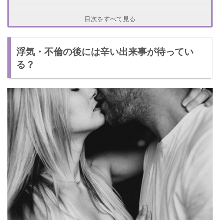
まだまだある！因果応報
目次をすべて見る
因果応報① 仕事を失う
浮気・不倫の後には辛い出来事が待ってい
因果応報② 信用がなくなる
る？
ほかの男へ浮気はNG！辛すぎる結末の体験談
さいごに