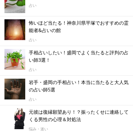
占い
怖いほど当たる！神奈川県平塚でおすすめの霊
能者&占いの館
占い
手相占いしたい！盛岡でよく当たると評判の占
い師3選！
占い
岩手・盛岡の手相占い！本当に当たると大人気
の占い師5選
占い
元彼は復縁願望あり！？振ったくせに連絡して
くる男性の心理＆対処法
悩み・迷い