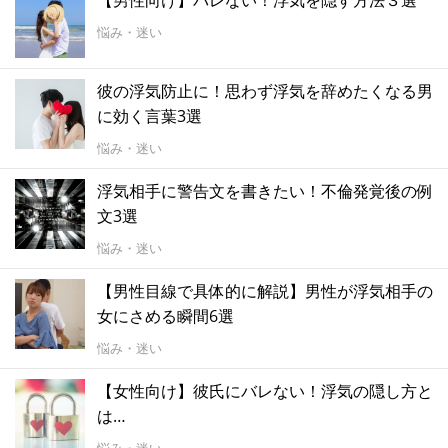
【男性向け】バレない！浮気を隠す方法３選
悩み・迷い
彼の浮気防止に！思わず浮気を辞めたくなる男
に効く言葉3選
悩み・迷い
浮気相手に警告文を書きたい！不倫発覚後の例
文3選
悩み・迷い
【男性目線で具体的に解説】男性が浮気相手の
女にさめる瞬間6選
悩み・迷い
【女性向け】彼氏にバレない！浮気の隠し方と
は…