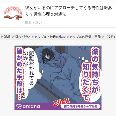
彼女がいるのにアプローチしてくる男性は脈あ
り？男性心理＆対処法
悩み・迷い
HOME
悩み・迷い
カップル・彼氏の悩み
カップルの浮気・不倫
【女性