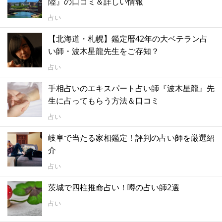
陸』の口コミ＆詳しい情報
占い
【北海道・札幌】鑑定暦42年の大ベテラン占
い師・波木星龍先生をご存知？
占い
手相占いのエキスパート占い師『波木星龍』先
生に占ってもらう方法＆口コミ
占い
岐阜で当たる家相鑑定！評判の占い師を厳選紹
介
占い
茨城で四柱推命占い！噂の占い師2選
占い