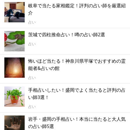
岐阜で当たる家相鑑定！評判の占い師を厳選紹
介
占い
茨城で四柱推命占い！噂の占い師2選
占い
怖いほど当たる！神奈川県平塚でおすすめの霊
能者&占いの館
占い
手相占いしたい！盛岡でよく当たると評判の占
い師3選！
占い
岩手・盛岡の手相占い！本当に当たると大人気
の占い師5選