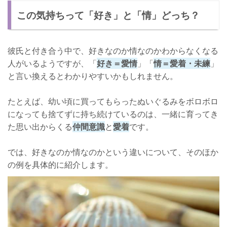
この気持ちって「好き」と「情」どっち？
相手を尊重しよう
女心はわからなくなってしまうもの！
彼氏と付き合う中で、好きなのか情なのかわからなくなる
人がいるようですが、「
好き＝愛情
」「
情＝愛着・未練
」
と言い換えるとわかりやすいかもしれません。
たとえば、幼い頃に買ってもらったぬいぐるみをボロボロ
になっても捨てずに持ち続けているのは、一緒に育ってき
た思い出からくる
仲間意識
と
愛着
です。
では、好きなのか情なのかという違いについて、そのほか
の例を具体的に紹介します。