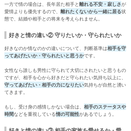
一方で情の場合は、長年居た相手と
離れる不安・寂しさ
が
愛情よりも優先するので、
離れたくないから一緒に居る
状
態で、結婚や相手との将来を考えられません。
好きと情の違い② 守りたいか・守られたいか
好きなのか情なのかの違いについて、判断基準は
相手を守
ってあげたいか・守られたいと思うか
です。
女性なら誰しも男性に守られて大切にされたいと思うもの
ですが、相手を心から好きだと守られたい気持ち以上に、
守ってあげたい・相手の力になりたい
気持ちが自然と湧い
てきます。
もし、受け身の感情しかない場合は、
相手のステータスや
時間
などを重視している
情の可能性
があるでしょう。
好きと情の違い③ 相手の家族を愛せるか・愛