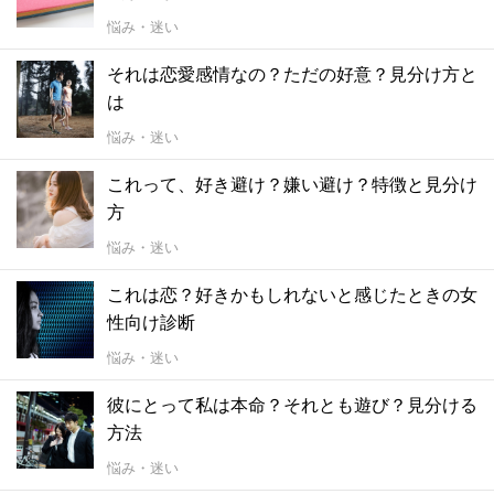
悩み・迷い
それは恋愛感情なの？ただの好意？見分け方と
は
悩み・迷い
これって、好き避け？嫌い避け？特徴と見分け
方
悩み・迷い
これは恋？好きかもしれないと感じたときの女
性向け診断
悩み・迷い
彼にとって私は本命？それとも遊び？見分ける
方法
悩み・迷い