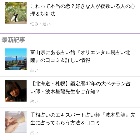
これって本当の恋？好きな人が複数いる人の心
理＆対処法
悩み・迷い
最新記事
富山県にある占い館『オリエンタル易占い北
陸』の口コミ＆詳しい情報
占い
【北海道・札幌】鑑定暦42年の大ベテラン占
い師・波木星龍先生をご存知？
占い
手相占いのエキスパート占い師『波木星龍』先
生に占ってもらう方法＆口コミ
占い