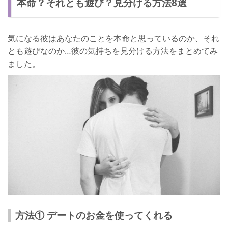
本命？それとも遊び？見分ける方法8選
遊びの可能性あり…のときの諦める方法
さいごに
気になる彼はあなたのことを本命と思っているのか、それ
とも遊びなのか…彼の気持ちを見分ける方法をまとめてみ
ました。
方法① デートのお金を使ってくれる