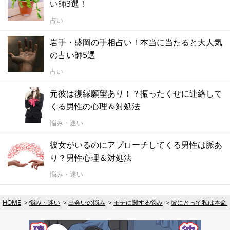
い師3選！
占い
岩手・盛岡の手相占い！本当に当たると大人気
の占い師5選
占い
元彼は復縁願望あり！？振ったくせに連絡して
くる男性の心理＆対処法
悩み・迷い
彼女がいるのにアプローチしてくる男性は脈あ
り？男性心理＆対処法
悩み・迷い
HOME
悩み・迷い
出会いの悩み
モテに関する悩み
彼にとって私は本命