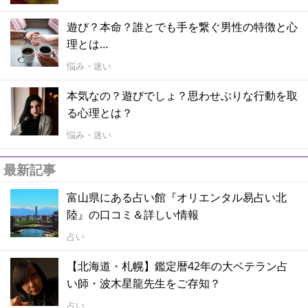
遊び？本命？誰とでも手を繋ぐ男性の特徴と心
理とは…
悩み・迷い
本気なの？遊びでしょ？思わせぶりな行動を取
る心理とは？
悩み・迷い
最新記事
富山県にある占い館『オリエンタル易占い北
陸』の口コミ＆詳しい情報
占い
【北海道・札幌】鑑定暦42年の大ベテラン占
い師・波木星龍先生をご存知？
占い