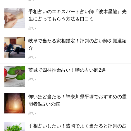
手相占いのエキスパート占い師『波木星龍』先
生に占ってもらう方法＆口コミ
占い
岐阜で当たる家相鑑定！評判の占い師を厳選紹
介
占い
茨城で四柱推命占い！噂の占い師2選
占い
怖いほど当たる！神奈川県平塚でおすすめの霊
能者&占いの館
占い
手相占いしたい！盛岡でよく当たると評判の占