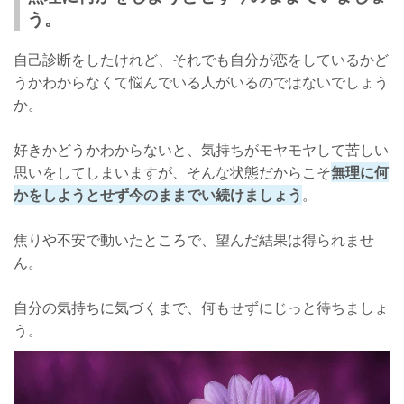
う。
自己診断をしたけれど、それでも自分が恋をしているかど
うかわからなくて悩んでいる人がいるのではないでしょう
か。
好きかどうかわからないと、気持ちがモヤモヤして苦しい
思いをしてしまいますが、そんな状態だからこそ
無理に何
かをしようとせず今のままでい続けましょう
。
焦りや不安で動いたところで、望んだ結果は得られませ
ん。
自分の気持ちに気づくまで、何もせずにじっと待ちましょ
う。