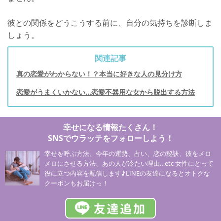
彼との関係をどうこうする前に、自分の気持ちを診断しま
しょう。
関連記事
真の恋愛がわからない！？本当に好きな人の見分け方
恋愛がうまくいかない…恋愛不器用な女から脱出する方法
幸せになる情報たくさん！
SNSでウラッテをフォローしよう！
幸せを呼ぶ方法、今年の運勢、占い、恋の秘訣、彼をメロ
メロにさせる方法、あの人が冷たい理由…etc 女性にとって
役に立つ内容を配信します♪LINEの友達になるとオトクな
クーポンもお届けっ！