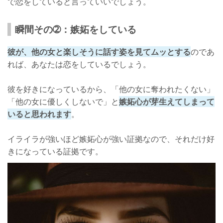
で恋をしていると言っていいでしょう。
瞬間その➁：嫉妬をしている
彼が、他の女と楽しそうに話す姿を見てムッとする
のであ
れば、あなたは恋をしているでしょう。
彼を好きになっているから、「他の女に奪われたくない」
「他の女に優しくしないで」と
嫉妬心が芽生えてしまって
いると思われます
。
イライラが強いほど嫉妬心が強い証拠なので、それだけ好
きになっている証拠です。