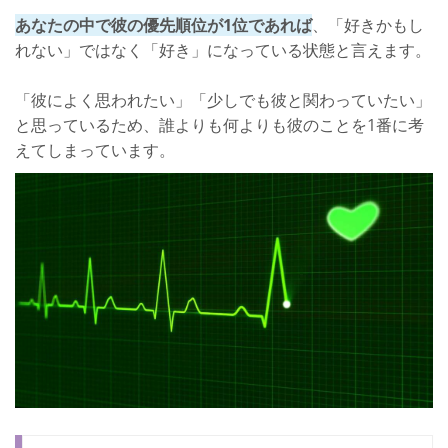
あなたの中で彼の優先順位が1位であれば
、「好きかもし
れない」ではなく「好き」になっている状態と言えます。
「彼によく思われたい」「少しでも彼と関わっていたい」
と思っているため、誰よりも何よりも彼のことを1番に考
えてしまっています。