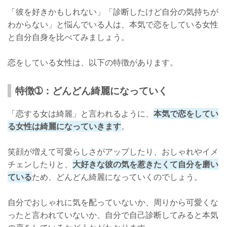
「彼を好きかもしれない」「診断したけど自分の気持ちが
わからない」と悩んでいる人は、本気で恋をしている女性
と自分自身を比べてみましょう。
恋をしている女性は、以下の特徴があります。
特徴➀：どんどん綺麗になっていく
「恋する女は綺麗」と言われるように、
本気で恋をしてい
る女性は綺麗になっていきます
。
笑顔が増えて可愛らしさがアップしたり、おしゃれやイメ
チェンしたりと、
大好きな彼の気を惹きたくて自分を磨い
ている
ため、どんどん綺麗になっていくのでしょう。
自分でおしゃれに気を配っていないか、周りから可愛くな
ったと言われていないか、自分で自己診断してみると本気