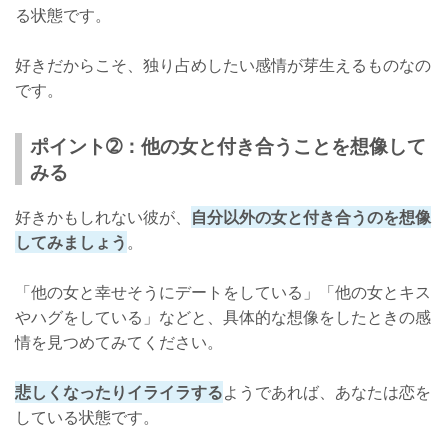
る状態です。
好きだからこそ、独り占めしたい感情が芽生えるものなの
です。
ポイント➁：他の女と付き合うことを想像して
みる
好きかもしれない彼が、
自分以外の女と付き合うのを想像
してみましょう
。
「他の女と幸せそうにデートをしている」「他の女とキス
やハグをしている」などと、具体的な想像をしたときの感
情を見つめてみてください。
悲しくなったりイライラする
ようであれば、あなたは恋を
している状態です。