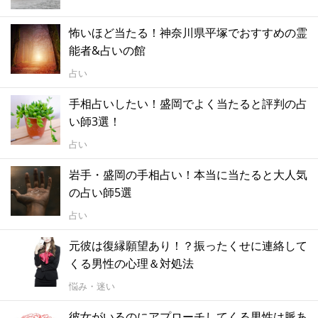
怖いほど当たる！神奈川県平塚でおすすめの霊
能者&占いの館
占い
手相占いしたい！盛岡でよく当たると評判の占
い師3選！
占い
岩手・盛岡の手相占い！本当に当たると大人気
の占い師5選
占い
元彼は復縁願望あり！？振ったくせに連絡して
くる男性の心理＆対処法
悩み・迷い
彼女がいるのにアプローチしてくる男性は脈あ