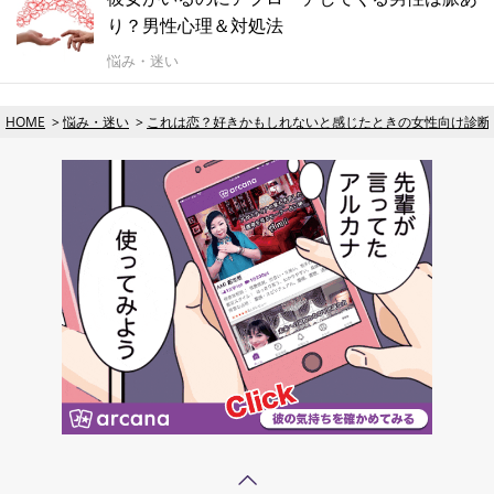
り？男性心理＆対処法
悩み・迷い
HOME
悩み・迷い
これは恋？好きかもしれないと感じたときの女性向け診断