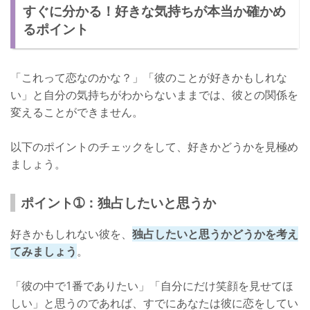
すぐに分かる！好きな気持ちが本当か確かめ
るポイント
「これって恋なのかな？」「彼のことが好きかもしれな
い」と自分の気持ちがわからないままでは、彼との関係を
変えることができません。
以下のポイントのチェックをして、好きかどうかを見極め
ましょう。
ポイント➀：独占したいと思うか
好きかもしれない彼を、
独占したいと思うかどうかを考え
てみましょう
。
「彼の中で1番でありたい」「自分にだけ笑顔を見せてほ
しい」と思うのであれば、すでにあなたは彼に恋をしてい